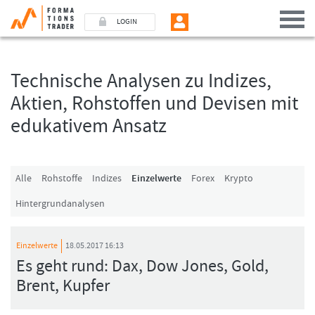
LOGIN
Technische Analysen zu Indizes,
Benutzer (E-Mail-Adresse in Kleinschrift)
Aktien, Rohstoffen und Devisen mit
edukativem Ansatz
Passwort
Angemeldet bleiben
Alle
Rohstoffe
Indizes
Einzelwerte
Forex
Krypto
Hintergrundanalysen
LOGIN
Passwort vergessen
Einzelwerte
18.05.2017 16:13
Ich bin neu, und jetzt?
Es geht rund: Dax, Dow Jones, Gold,
Das Formationstrader Programm bietet unterschiedliche User-Pakete. Bitte
Brent, Kupfer
klicken Sie unten auf „Formationstrader werden“, und finden Sie auf
unserem Online-Shop das passende Angebot.