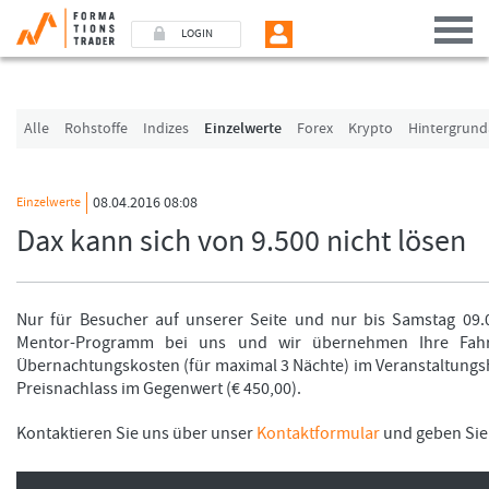
LOGIN
Benutzer (E-Mail-Adresse in Kleinschrift)
Alle
Rohstoffe
Indizes
Einzelwerte
Forex
Krypto
Hintergrund
Passwort
08.04.2016 08:08
Einzelwerte
Dax kann sich von 9.500 nicht lösen
Angemeldet bleiben
LOGIN
Nur für Besucher auf unserer Seite und nur bis Samstag 09.04
Mentor-Programm bei uns und wir übernehmen Ihre Fahr
Passwort vergessen
Übernachtungskosten (für maximal 3 Nächte) im Veranstaltung
Preisnachlass im Gegenwert (€ 450,00).
Ich bin neu, und jetzt?
Das Formationstrader Programm bietet unterschiedliche User-Pakete. Bitte klicke
Kontaktieren Sie uns über unser
Kontaktformular
und geben Sie 
und finden Sie auf unserem Online-Shop das passende Angebot.