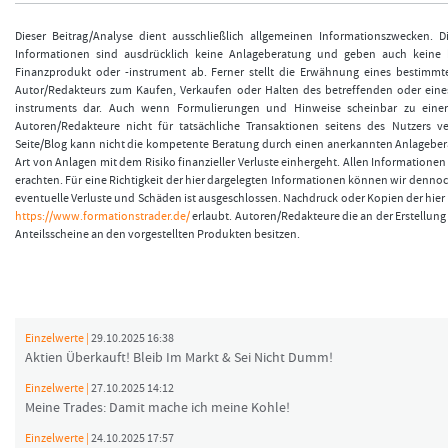
Dieser Beitrag/Analyse dient ausschließlich allgemeinen Informationszwecken. 
Informationen sind ausdrücklich keine Anlageberatung und geben auch keine
Finanzprodukt oder -instrument ab. Ferner stellt die Erwähnung eines bestimmt
Autor/Redakteurs zum Kaufen, Verkaufen oder Halten des betreffenden oder eine
instruments dar. Auch wenn Formulierungen und Hinweise scheinbar zu einer
Autoren/Redakteure nicht für tatsächliche Transaktionen seitens des Nutzers v
Seite/Blog kann nicht die kompetente Beratung durch einen anerkannten Anlageberat
Art von Anlagen mit dem Risiko finanzieller Verluste einhergeht. Allen Informationen 
erachten. Für eine Richtigkeit der hier dargelegten Informationen können wir denno
eventuelle Verluste und Schäden ist ausgeschlossen. Nachdruck oder Kopien der hier v
https://www.formationstrader.de/
erlaubt. Autoren/Redakteure die an der Erstellung 
Anteilsscheine an den vorgestellten Produkten besitzen.
Einzelwerte |
29.10.2025 16:38
Aktien Überkauft! Bleib Im Markt & Sei Nicht Dumm!
Einzelwerte |
27.10.2025 14:12
Meine Trades: Damit mache ich meine Kohle!
Einzelwerte |
24.10.2025 17:57