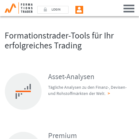
LOGIN
Formationstrader-Tools für Ihr
Benutzer (E-Mail-Adresse in Kleinschrift)
erfolgreiches Trading
Passwort
Angemeldet bleiben
Asset-Analysen
Tägliche Analysen zu den Finanz-, Devisen-
LOGIN
und Rohstoffmärkten der Welt.
>
Passwort vergessen
Ich bin neu, und jetzt?
Das Formationstrader Programm bietet unterschiedliche User-Pakete. Bitte
klicken Sie unten auf „Formationstrader werden“, und finden Sie auf
unserem Online-Shop das passende Angebot.
Premium