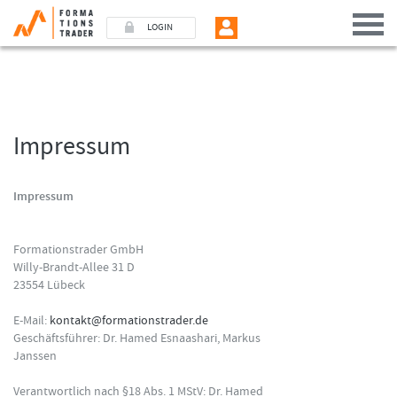
LOGIN
Benutzer (E-Mail-Adresse in Kleinschrift)
Impressum
Passwort
Impressum
Angemeldet bleiben
Formationstrader GmbH
LOGIN
Willy-Brandt-Allee 31 D
23554 Lübeck
Passwort vergessen
E-Mail:
kontakt@formationstrader.de
Ich bin neu, und jetzt?
Geschäftsführer: Dr. Hamed Esnaashari, Markus
Das Formationstrader Programm bietet unterschiedliche User-Pakete. Bitte
Janssen
klicken Sie unten auf „Formationstrader werden“, und finden Sie auf
unserem Online-Shop das passende Angebot.
Verantwortlich nach §18 Abs. 1 MStV: Dr. Hamed