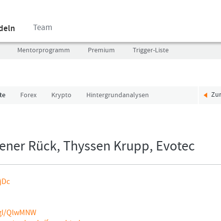
Team
ndeln
Mentorprogramm
Premium
Trigger-Liste
Zu
te
Forex
Krypto
Hintergrundanalysen
Benutzer
Ich
(E-
bin
Mail-
neu,
Adresse
und
ener Rück, Thyssen Krupp, Evotec
in
jetzt?
Kleinschrift)
Das
Formationstrader
Programm
jDc
Passwort
bietet
unterschiedliche
User-
.gl/QlwMNW
Pakete.