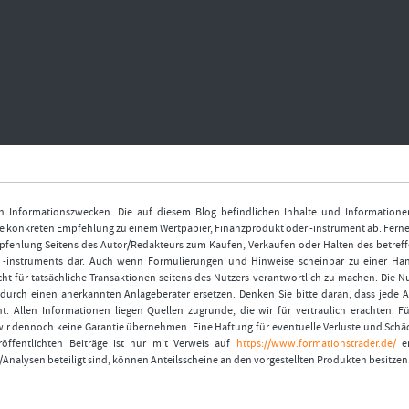
nen Informationszwecken. Die auf diesem Blog befindlichen Inhalte und Informatione
 konkreten Empfehlung zu einem Wertpapier, Finanzprodukt oder -instrument ab. Ferner
fehlung Seitens des Autor/Redakteurs zum Kaufen, Verkaufen oder Halten des betref
r -instruments dar. Auch wenn Formulierungen und Hinweise scheinbar zu einer Ha
ht für tatsächliche Transaktionen seitens des Nutzers verantwortlich zu machen. Die 
durch einen anerkannten Anlageberater ersetzen. Denken Sie bitte daran, dass jede A
t. Allen Informationen liegen Quellen zugrunde, die wir für vertraulich erachten. Fü
wir dennoch keine Garantie übernehmen. Eine Haftung für eventuelle Verluste und Schä
öffentlichten Beiträge ist nur mit Verweis auf
https://www.formationstrader.de/
er
/Analysen beteiligt sind, können Anteilsscheine an den vorgestellten Produkten besitzen