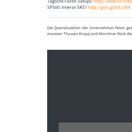
Tägliche Foren-Setups:
http://www.formati
SP500: Inverse SKS?
http://goo.gl/htLCWA
Die Quartalszahlen der Unternehmen fielen ges
mussten Thyssen Krupp und Münchner Rück die