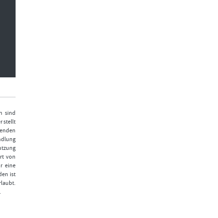
n sind
 stellt
fenden
ndlung
Nutzung
rt von
r eine
den ist
laubt.
.