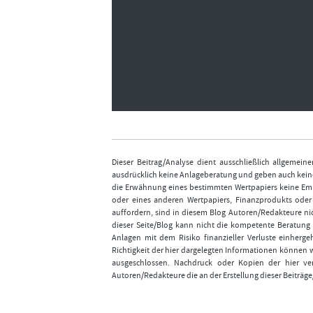
Dieser Beitrag/Analyse dient ausschließlich allgemei
ausdrücklich keine Anlageberatung und geben auch keine
die Erwähnung eines bestimmten Wertpapiers keine Emp
oder eines anderen Wertpapiers, Finanzprodukts ode
auffordern, sind in diesem Blog Autoren/Redakteure nic
dieser Seite/Blog kann nicht die kompetente Beratung 
Anlagen mit dem Risiko finanzieller Verluste einhergeh
Richtigkeit der hier dargelegten Informationen können 
ausgeschlossen. Nachdruck oder Kopien der hier ver
Autoren/Redakteure die an der Erstellung dieser Beiträge