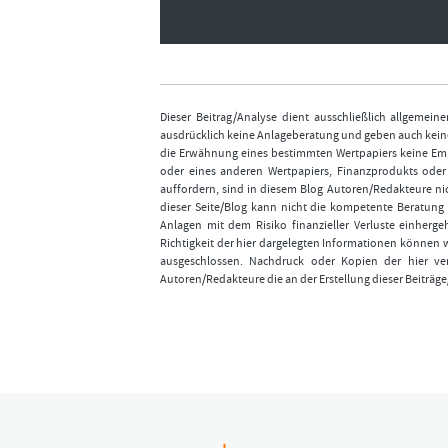
Dieser Beitrag/Analyse dient ausschließlich allgemei
ausdrücklich keine Anlageberatung und geben auch keine
die Erwähnung eines bestimmten Wertpapiers keine Emp
oder eines anderen Wertpapiers, Finanzprodukts ode
auffordern, sind in diesem Blog Autoren/Redakteure nic
dieser Seite/Blog kann nicht die kompetente Beratung 
Anlagen mit dem Risiko finanzieller Verluste einhergeh
Richtigkeit der hier dargelegten Informationen können 
ausgeschlossen. Nachdruck oder Kopien der hier ver
Autoren/Redakteure die an der Erstellung dieser Beiträge