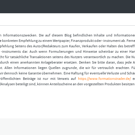
nen Informationszwecken. Die auf diesem Blog befindlichen Inhalte und Informatione
 konkreten Empfehlung zu einem Wertpapier, Finanzprodukt oder -instrument ab. Ferner
fehlung Seitens des Autor/Redakteurs zum Kaufen, Verkaufen oder Halten des betref
r -instruments dar. Auch wenn Formulierungen und Hinweise scheinbar zu einer Ha
ht für tatsächliche Transaktionen seitens des Nutzers verantwortlich zu machen. Die 
durch einen anerkannten Anlageberater ersetzen. Denken Sie bitte daran, dass jede A
t. Allen Informationen liegen Quellen zugrunde, die wir für vertraulich erachten. Fü
wir dennoch keine Garantie übernehmen. Eine Haftung für eventuelle Verluste und Schä
öffentlichten Beiträge ist nur mit Verweis auf
https://www.formationstrader.de/
er
/Analysen beteiligt sind, können Anteilsscheine an den vorgestellten Produkten besitzen