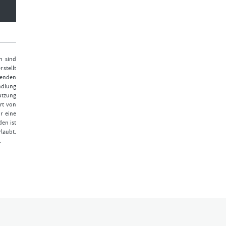
n sind
 stellt
fenden
ndlung
Nutzung
rt von
r eine
den ist
laubt.
.