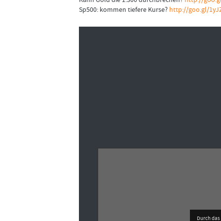
Kann Gold die 1.300 durchbrechen?
http://goo.g
Sp500: kommen tiefere Kurse?
http://goo.gl/1y
Durch das 