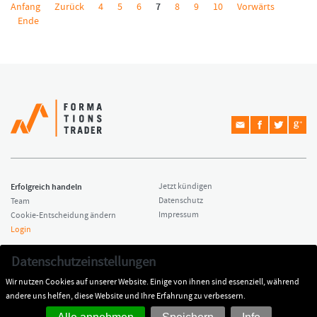
Anfang
Zurück
4
5
6
7
8
9
10
Vorwärts
Ende
Erfolgreich handeln
Jetzt kündigen
Datenschutz
Team
Impressum
Cookie-Entscheidung ändern
Login
Copyright © 2026 Formationstrader
Kontakt
Datenschutzeinstellungen
All rights reserved.
Dr. Hamed Esnaashari
Wir nutzen Cookies auf unserer Website. Einige von ihnen sind essenziell, während
Impressum
kontakt@formationstrader.de
andere uns helfen, diese Website und Ihre Erfahrung zu verbessern.