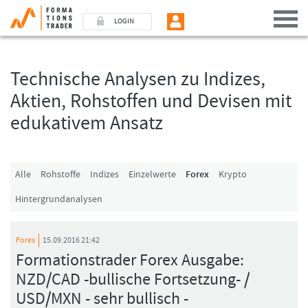
LOGIN
Technische Analysen zu Indizes,
Benutzer (E-Mail-Adresse in Kleinschrift)
Aktien, Rohstoffen und Devisen mit
edukativem Ansatz
Passwort
Angemeldet bleiben
Alle
Rohstoffe
Indizes
Einzelwerte
Forex
Krypto
Hintergrundanalysen
LOGIN
Passwort vergessen
Forex
15.09.2016 21:42
Ich bin neu, und jetzt?
Formationstrader Forex Ausgabe:
Das Formationstrader Programm bietet unterschiedliche User-Pakete. Bitte
NZD/CAD -bullische Fortsetzung- /
klicken Sie unten auf „Formationstrader werden“, und finden Sie auf
unserem Online-Shop das passende Angebot.
USD/MXN - sehr bullisch -