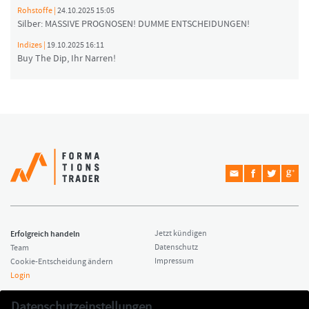
Rohstoffe |
24.10.2025 15:05
Silber: MASSIVE PROGNOSEN! DUMME ENTSCHEIDUNGEN!
Indizes |
19.10.2025 16:11
Buy The Dip, Ihr Narren!
Erfolgreich handeln
Jetzt kündigen
Datenschutz
Team
Impressum
Cookie-Entscheidung ändern
Login
Copyright © 2026 Formationstrader
Kontakt
Datenschutzeinstellungen