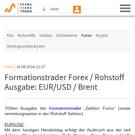
LOGIN
Benutzer (E-Mail-Adresse in Kleinschrift)
Alle
Rohstoffe
Indizes
Einzelwerte
Forex
Krypto
Hintergrundanalysen
Passwort
16.08.2016 22:27
Forex
Angemeldet bleiben
Formationstrader Forex / Rohstoff
Ausgabe: EUR/USD / Brent
LOGIN
Passwort vergessen
703t
en Ausgabe der
Formationstrader
„Sektion Forex" (sowie
Ich bin neu, und jetzt?
vertretungsweise in der Rohstoff Sektion)
Das Formationstrader Programm bietet unterschiedliche User-Pakete. Bitte
klicken Sie unten auf „Formationstrader werden“, und finden Sie auf
EUR/USD:
unserem Online-Shop das passende Angebot.
Mit dem heutigen Handelstag erfolgt der Ausbruch aus der seit