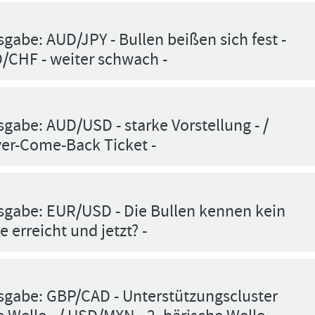
Bitte
Angemeldet
FORMATIONSTRADER
klicken
bleiben
WERDEN
Sie
gabe: AUD/JPY - Bullen beißen sich fest -
unten
D/CHF - weiter schwach -
auf
LOGIN
„Formationstrader
werden“,
Passwort
und
vergessen
finden
Sie
gabe: AUD/USD - starke Vorstellung - /
auf
er-Come-Back Ticket -
unserem
Online-
Shop
das
passende
sgabe: EUR/USD - Die Bullen kennen kein
Angebot.
e erreicht und jetzt? -
sgabe: GBP/CAD - Unterstützungscluster