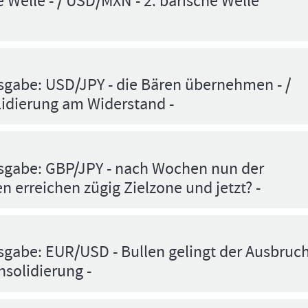
e Welle - / USD/MXN - 2. bärische Welle
sgabe: USD/JPY - die Bären übernehmen - /
lidierung am Widerstand -
sgabe: GBP/JPY - nach Wochen nun der
n erreichen zügig Zielzone und jetzt? -
gabe: EUR/USD - Bullen gelingt der Ausbruch
nsolidierung -