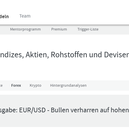
Team
ndeln
Mentorprogramm
Premium
Trigger-Liste
ndizes, Aktien, Rohstoffen und Devise
Benutzer
Ich
(E-
bin
Mail-
neu,
Adresse
und
te
Forex
Krypto
Hintergrundanalysen
in
jetzt?
Kleinschrift)
Das
Formationstrader
Programm
sgabe: EUR/USD - Bullen verharren auf hohe
Passwort
bietet
unterschiedliche
User-
Pakete.