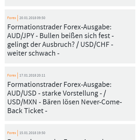
Forex
20.01.2018 09:50
Formationstrader Forex-Ausgabe:
FORMATIONSTRADER WERDEN
AUD/JPY - Bullen beißen sich fest -
gelingt der Ausbruch? / USD/CHF -
weiter schwach -
Forex
17.01.2018 20:11
Formationstrader Forex-Ausgabe:
AUD/USD - starke Vorstellung - /
USD/MXN - Bären lösen Never-Come-
Back Ticket -
Forex
15.01.2018 19:50