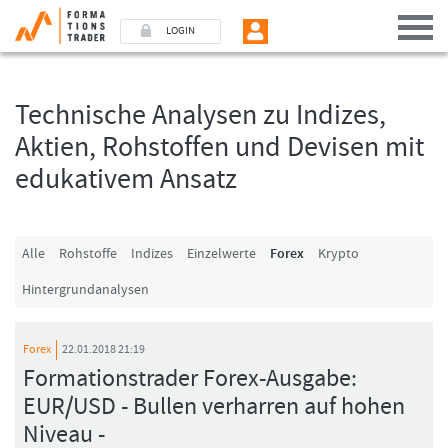
LOGIN
Technische Analysen zu Indizes,
Benutzer (E-Mail-Adresse in Kleinschrift)
Aktien, Rohstoffen und Devisen mit
edukativem Ansatz
Passwort
Angemeldet bleiben
Alle
Rohstoffe
Indizes
Einzelwerte
Forex
Krypto
Hintergrundanalysen
LOGIN
Passwort vergessen
Forex
22.01.2018 21:19
Ich bin neu, und jetzt?
Formationstrader Forex-Ausgabe:
Das Formationstrader Programm bietet unterschiedliche User-Pakete. Bitte
EUR/USD - Bullen verharren auf hohen
klicken Sie unten auf „Formationstrader werden“, und finden Sie auf
unserem Online-Shop das passende Angebot.
Niveau -