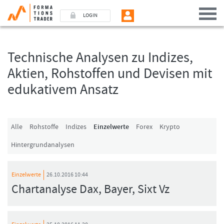
LOGIN
Technische Analysen zu Indizes,
Benutzer (E-Mail-Adresse in Kleinschrift)
Aktien, Rohstoffen und Devisen mit
edukativem Ansatz
Passwort
Angemeldet bleiben
Alle
Rohstoffe
Indizes
Einzelwerte
Forex
Krypto
Hintergrundanalysen
LOGIN
Passwort vergessen
Einzelwerte
26.10.2016 10:44
Ich bin neu, und jetzt?
Chartanalyse Dax, Bayer, Sixt Vz
Das Formationstrader Programm bietet unterschiedliche User-Pakete. Bitte
klicken Sie unten auf „Formationstrader werden“, und finden Sie auf
unserem Online-Shop das passende Angebot.