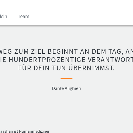
deln
Team
WEG ZUM ZIEL BEGINNT AN DEM TAG, A
DIE HUNDERTPROZENTIGE VERANTWOR
FÜR DEIN TUN ÜBERNIMMST.
Benutzer
Ich
(E-
bin
Mail-
neu,
Adresse
und
Dante Alighieri
in
jetzt?
Kleinschrift)
Das
Formationstrader
Programm
Passwort
bietet
unterschiedliche
User-
Pakete.
aashari ist Humanmediziner