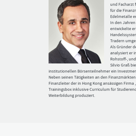
und Facharzt f
für die Finan
Edel­metalle e
In den Jahren
entwickelte e
Handelssystem
Tradern umges
Als Gründer 
analysiert er i
Rohstoff-, un
Silvio Graß ­bi
institutionellen Börsenteilnehmer ein Investmen
Neben seinen Tätigkeiten an den Finanzmärkten 
Finanzleiter der in Hong Kong ansässigen Firma „
Trainingsbox inklusive Curriculum für Studieren
Weiterbildung produziert.