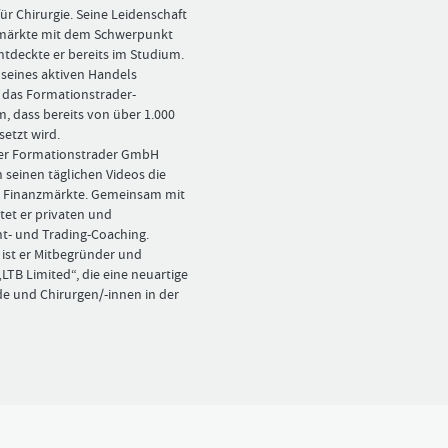
Bitte
Angemeldet
FORMATIONSTRADER
ür Chirurgie. ­Seine Leidenschaft
klicken
bleiben
WERDEN
zmärkte mit dem Schwerpunkt
Sie
ntdeckte er bereits im Studium.
unten
 seines aktiven Handels
auf
LOGIN
r das Formationstrader-
„Formationstrader
, dass bereits von über 1.000
werden“,
Passwort
und
etzt wird.
vergessen
finden
der Formationstrader GmbH
Sie
n seinen täglichen ­Videos die
auf
d Finanzmärkte. Gemeinsam mit
unserem
etet er privaten und
Online-
t- und ­Trading-Coaching.
Shop
ist er Mitbegründer und
das
LTB Limited“, die eine neuartige
passende
de und Chirurgen/-innen in der
Angebot.