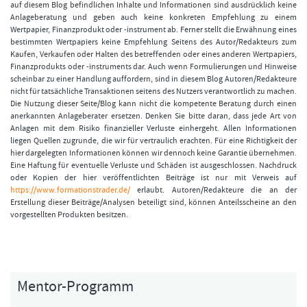
auf diesem Blog befindlichen Inhalte und Informationen sind ausdrücklich keine
Anlageberatung und geben auch keine konkreten Empfehlung zu einem
Wertpapier, Finanzprodukt oder -instrument ab. Ferner stellt die Erwähnung eines
bestimmten Wertpapiers keine Empfehlung Seitens des Autor/Redakteurs zum
Kaufen, Verkaufen oder Halten des betreffenden oder eines anderen Wertpapiers,
Finanzprodukts oder -instruments dar. Auch wenn Formulierungen und Hinweise
scheinbar zu einer Handlung auffordern, sind in diesem Blog Autoren/Redakteure
nicht für tatsächliche Transaktionen seitens des Nutzers verantwortlich zu machen.
Die Nutzung dieser Seite/Blog kann nicht die kompetente Beratung durch einen
anerkannten Anlageberater ersetzen. Denken Sie bitte daran, dass jede Art von
Anlagen mit dem Risiko finanzieller Verluste einhergeht. Allen Informationen
liegen Quellen zugrunde, die wir für vertraulich erachten. Für eine Richtigkeit der
hier dargelegten Informationen können wir dennoch keine Garantie übernehmen.
Eine Haftung für eventuelle Verluste und Schäden ist ausgeschlossen. Nachdruck
oder Kopien der hier veröffentlichten Beiträge ist nur mit Verweis auf
https://www.formationstrader.de/
erlaubt. Autoren/Redakteure die an der
Erstellung dieser Beiträge/Analysen beteiligt sind, können Anteilsscheine an den
vorgestellten Produkten besitzen.
Mentor-Programm