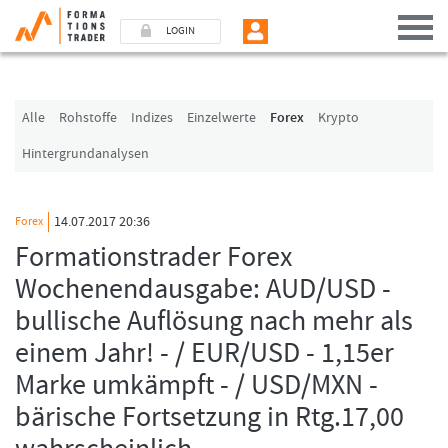
LOGIN
Benutzer (E-Mail-Adresse in Kleinschrift)
Alle
Rohstoffe
Indizes
Einzelwerte
Forex
Krypto
Hintergrundanalysen
Passwort
14.07.2017 20:36
Forex
Angemeldet bleiben
Formationstrader Forex
Wochenendausgabe: AUD/USD -
LOGIN
bullische Auflösung nach mehr als
Passwort vergessen
einem Jahr! - / EUR/USD - 1,15er
Ich bin neu, und jetzt?
Marke umkämpft - / USD/MXN -
Das Formationstrader Programm bietet unterschiedliche User-Pakete. Bitte
klicken Sie unten auf „Formationstrader werden“, und finden Sie auf
bärische Fortsetzung in Rtg.17,00
unserem Online-Shop das passende Angebot.