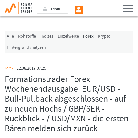
LOGIN
Benutzer (E-Mail-Adresse in Kleinschrift)
Alle
Rohstoffe
Indizes
Einzelwerte
Forex
Krypto
Hintergrundanalysen
Passwort
12.08.2017 07:25
Forex
Angemeldet bleiben
Formationstrader Forex
Wochenendausgabe: EUR/USD -
LOGIN
Bull-Pullback abgeschlossen - auf
Passwort vergessen
zu neuen Hochs / GBP/SEK -
Ich bin neu, und jetzt?
Rückblick - / USD/MXN - die ersten
Das Formationstrader Programm bietet unterschiedliche User-Pakete. Bitte
klicken Sie unten auf „Formationstrader werden“, und finden Sie auf
Bären melden sich zurück -
unserem Online-Shop das passende Angebot.