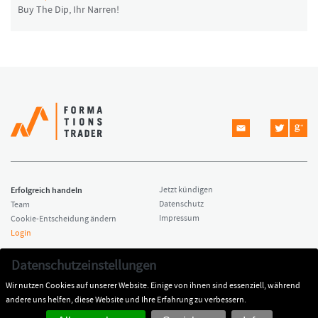
Buy The Dip, Ihr Narren!
Erfolgreich handeln
Jetzt kündigen
Datenschutz
Team
Impressum
Cookie-Entscheidung ändern
Login
Copyright © 2026 Formationstrader
Kontakt
Datenschutzeinstellungen
All rights reserved.
Dr. Hamed Esnaashari
Wir nutzen Cookies auf unserer Website. Einige von ihnen sind essenziell, während
Impressum
kontakt@formationstrader.de
andere uns helfen, diese Website und Ihre Erfahrung zu verbessern.