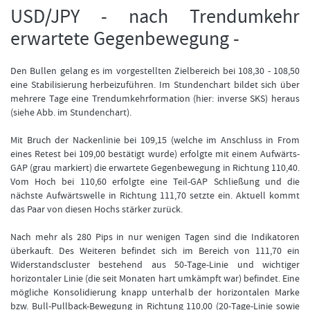
USD/JPY - nach Trendumkehr
erwartete Gegenbewegung -
FORMATIONSTRADER WERDEN
Den Bullen gelang es im vorgestellten Zielbereich bei 108,30 - 108,50
eine Stabilisierung herbeizuführen. Im Stundenchart bildet sich über
mehrere Tage eine Trendumkehrformation (hier: inverse SKS) heraus
(siehe Abb. im Stundenchart).
Mit Bruch der Nackenlinie bei 109,15 (welche im Anschluss in From
eines Retest bei 109,00 bestätigt wurde) erfolgte mit einem Aufwärts-
GAP (grau markiert) die erwartete Gegenbewegung in Richtung 110,40.
Vom Hoch bei 110,60 erfolgte eine Teil-GAP Schließung und die
nächste Aufwärtswelle in Richtung 111,70 setzte ein. Aktuell kommt
das Paar von diesen Hochs stärker zurück.
Nach mehr als 280 Pips in nur wenigen Tagen sind die Indikatoren
überkauft. Des Weiteren befindet sich im Bereich von 111,70 ein
Widerstandscluster bestehend aus 50-Tage-Linie und wichtiger
horizontaler Linie (die seit Monaten hart umkämpft war) befindet. Eine
mögliche Konsolidierung knapp unterhalb der horizontalen Marke
bzw. Bull-Pullback-Bewegung in Richtung 110,00 (20-Tage-Linie sowie