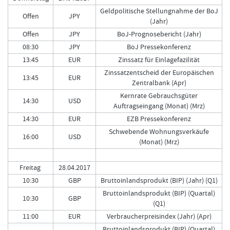
Geldpolitische Stellungnahme der BoJ
Offen
JPY
(Jahr)
Offen
JPY
BoJ-Prognosebericht (Jahr)
08:30
JPY
BoJ Pressekonferenz
13:45
EUR
Zinssatz für Einlagefazilität
Zinssatzentscheid der Europäischen
13:45
EUR
Zentralbank (Apr)
Kernrate Gebrauchsgüter
14:30
USD
Auftragseingang (Monat) (Mrz)
14:30
EUR
EZB Pressekonferenz
Schwebende Wohnungsverkäufe
16:00
USD
(Monat) (Mrz)
Freitag
28.04.2017
10:30
GBP
Bruttoinlandsprodukt (BIP) (Jahr) (Q1)
Bruttoinlandsprodukt (BIP) (Quartal)
10:30
GBP
(Q1)
11:00
EUR
Verbraucherpreisindex (Jahr) (Apr)
Bruttoinlandsprodukt (BIP) (Quartal)