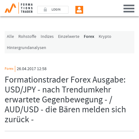
LOGIN
Benutzer (E-Mail-Adresse in Kleinschrift)
Alle
Rohstoffe
Indizes
Einzelwerte
Forex
Krypto
Hintergrundanalysen
Passwort
26.04.2017 12:58
Forex
Angemeldet bleiben
Formationstrader Forex Ausgabe:
USD/JPY - nach Trendumkehr
LOGIN
erwartete Gegenbewegung - /
Passwort vergessen
AUD/USD - die Bären melden sich
Ich bin neu, und jetzt?
zurück -
Das Formationstrader Programm bietet unterschiedliche User-Pakete. Bitte
klicken Sie unten auf „Formationstrader werden“, und finden Sie auf
unserem Online-Shop das passende Angebot.