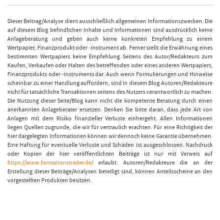
Dieser Beitrag/Analyse dient ausschließlich allgemeinen Informationszwecken. Die
auf diesem Blog befindlichen Inhalte und Informationen sind ausdrücklich keine
Anlageberatung und geben auch keine konkreten Empfehlung zu einem
Wertpapier, Finanzprodukt oder -instrument ab. Ferner stellt die Erwähnung eines
bestimmten Wertpapiers keine Empfehlung Seitens des Autor/Redakteurs zum
Kaufen, Verkaufen oder Halten des betreffenden oder eines anderen Wertpapiers,
Finanzprodukts oder -instruments dar. Auch wenn Formulierungen und Hinweise
scheinbar zu einer Handlung auffordern, sind in diesem Blog Autoren/Redakteure
nicht für tatsächliche Transaktionen seitens des Nutzers verantwortlich zu machen.
Die Nutzung dieser Seite/Blog kann nicht die kompetente Beratung durch einen
anerkannten Anlageberater ersetzen. Denken Sie bitte daran, dass jede Art von
Anlagen mit dem Risiko finanzieller Verluste einhergeht. Allen Informationen
liegen Quellen zugrunde, die wir für vertraulich erachten. Für eine Richtigkeit der
hier dargelegten Informationen können wir dennoch keine Garantie übernehmen.
Eine Haftung für eventuelle Verluste und Schäden ist ausgeschlossen. Nachdruck
oder Kopien der hier veröffentlichten Beiträge ist nur mit Verweis auf
https://www.formationstrader.de/
erlaubt. Autoren/Redakteure die an der
Erstellung dieser Beiträge/Analysen beteiligt sind, können Anteilsscheine an den
vorgestellten Produkten besitzen.