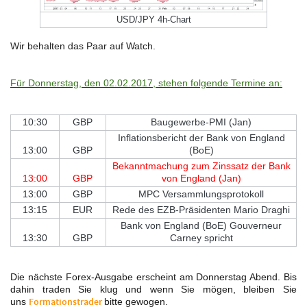
USD/JPY 4h-Chart
Wir behalten das Paar auf Watch.
Für Donnerstag, den 02.02.2017, stehen folgende Termine an:
10:30
GBP
Baugewerbe-PMI (Jan)
Inflationsbericht der Bank von England
13:00
GBP
(BoE)
Bekanntmachung zum Zinssatz der Bank
13:00
GBP
von England (Jan)
13:00
GBP
MPC Versammlungsprotokoll
13:15
EUR
Rede des EZB-Präsidenten Mario Draghi
Bank von England (BoE) Gouverneur
13:30
GBP
Carney spricht
Die nächste Forex-Ausgabe erscheint am
Donnerstag Abend. Bis
dahin traden Sie klug und wenn Sie mögen, bleiben Sie
uns
Formationstrader
bitte gewogen.