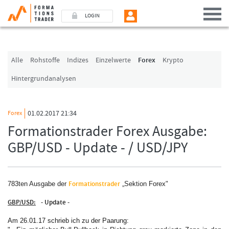
LOGIN
Benutzer (E-Mail-Adresse in Kleinschrift)
Alle
Rohstoffe
Indizes
Einzelwerte
Forex
Krypto
Hintergrundanalysen
Passwort
01.02.2017 21:34
Forex
Angemeldet bleiben
Formationstrader Forex Ausgabe:
GBP/USD - Update - / USD/JPY
LOGIN
Passwort vergessen
Formationstrader
783
t
en Ausgabe der
„Sektion Forex"
Ich bin neu, und jetzt?
Das Formationstrader Programm bietet unterschiedliche User-Pakete. Bitte
GBP/USD:
- Update -
klicken Sie unten auf „Formationstrader werden“, und finden Sie auf
unserem Online-Shop das passende Angebot.
Am 26.01.17 schrieb ich zu der Paarung: