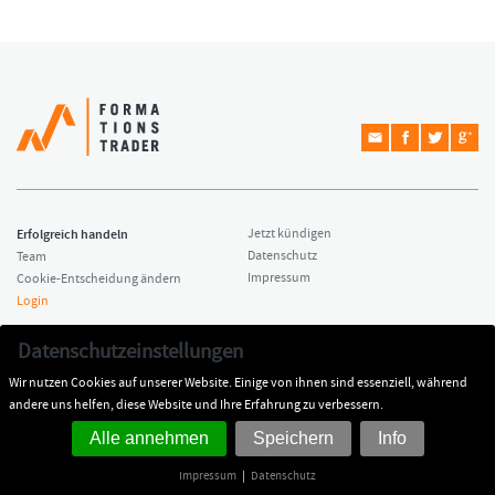
Erfolgreich handeln
Jetzt kündigen
Datenschutz
Team
Impressum
Cookie-Entscheidung ändern
Login
Copyright © 2026 Formationstrader
Kontakt
Datenschutzeinstellungen
All rights reserved.
Dr. Hamed Esnaashari
Wir nutzen Cookies auf unserer Website. Einige von ihnen sind essenziell, während
Impressum
kontakt@formationstrader.de
andere uns helfen, diese Website und Ihre Erfahrung zu verbessern.
Alle annehmen
Speichern
Info
Impressum
|
Datenschutz