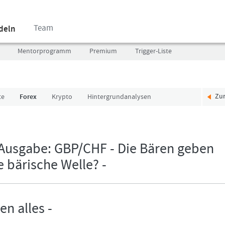
Team
ndeln
Mentorprogramm
Premium
Trigger-Liste
Zu
te
Forex
Krypto
Hintergrundanalysen
Benutzer
Ich
(E-
bin
Mail-
neu,
Adresse
und
 Ausgabe: GBP/CHF - Die Bären geben
in
jetzt?
e bärische Welle? -
Kleinschrift)
Das
Formationstrader
Programm
Passwort
bietet
unterschiedliche
n alles -
User-
Pakete.