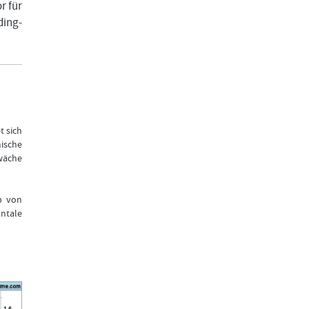
r für
ing-
t sich
ische
hwäche
lb von
ontale