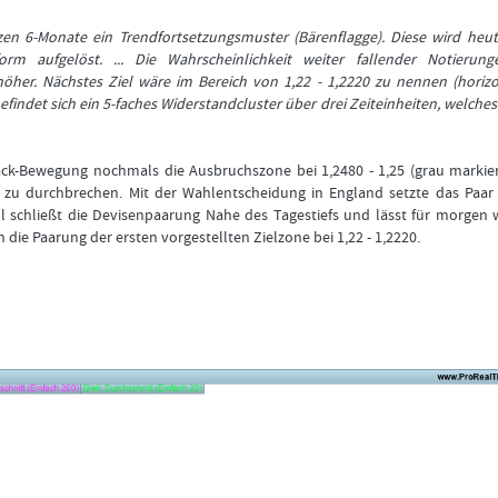
Bitte
Angemeldet
FORMATIONSTRADER
klicken
bleiben
WERDEN
etzen 6-Monate ein Trendfortsetzungsmuster (Bärenflagge). Diese wird heu
Sie
orm aufgelöst. ... Die Wahrscheinlichkeit weiter fallender Notierung
unten
er. Nächstes Ziel wäre im Bereich von 1,22 - 1,2220 zu nennen (horizo
auf
LOGIN
indet sich ein 5-faches Widerstandcluster über drei Zeiteinheiten, welches
„Formationstrader
werden“,
Passwort
und
vergessen
finden
ck-Bewegung nochmals die Ausbruchszone bei 1,2480 - 1,25 (grau markier
Sie
r zu durchbrechen. Mit der Wahlentscheidung in England setzte das Paar
auf
l schließt die Devisenpaarung Nahe des Tagestiefs und lässt für morgen 
unserem
 die Paarung der ersten vorgestellten Zielzone bei 1,22 - 1,2220.
Online-
Shop
das
passende
Angebot.