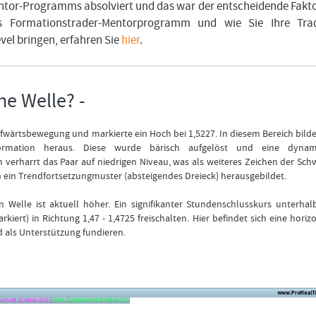
tor-Programms absolviert und das war der entscheidende Fakto
s Formationstrader-Mentorprogramm und wie Sie Ihre Trad
evel bringen, erfahren Sie
hier
.
he Welle? -
ufwärtsbewegung und markierte ein Hoch bei 1,5227. In diesem Bereich bilde
rmation heraus. Diese wurde bärisch aufgelöst und eine dynam
 verharrt das Paar auf niedrigen Niveau, was als weiteres Zeichen der Sc
 ein Trendfortsetzungmuster (absteigendes Dreieck) herausgebildet.
n Welle ist aktuell höher. Ein signifikanter Stundenschlusskurs unterha
kiert) in Richtung 1,47 - 1,4725 freischalten. Hier befindet sich eine horiz
d als Unterstützung fundieren.