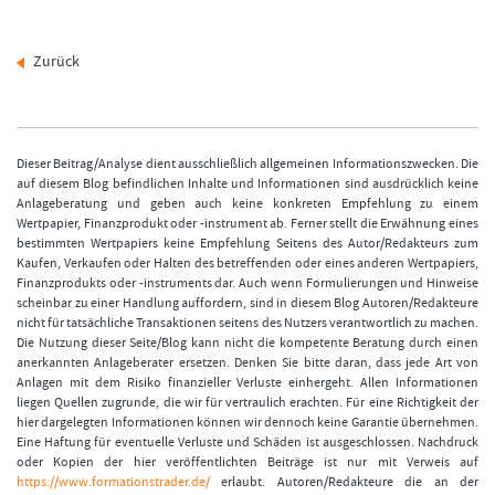
Zurück
Dieser Beitrag/Analyse dient ausschließlich allgemeinen Informationszwecken. Die
auf diesem Blog befindlichen Inhalte und Informationen sind ausdrücklich keine
Anlageberatung und geben auch keine konkreten Empfehlung zu einem
Wertpapier, Finanzprodukt oder -instrument ab. Ferner stellt die Erwähnung eines
bestimmten Wertpapiers keine Empfehlung Seitens des Autor/Redakteurs zum
Kaufen, Verkaufen oder Halten des betreffenden oder eines anderen Wertpapiers,
Finanzprodukts oder -instruments dar. Auch wenn Formulierungen und Hinweise
scheinbar zu einer Handlung auffordern, sind in diesem Blog Autoren/Redakteure
nicht für tatsächliche Transaktionen seitens des Nutzers verantwortlich zu machen.
Die Nutzung dieser Seite/Blog kann nicht die kompetente Beratung durch einen
anerkannten Anlageberater ersetzen. Denken Sie bitte daran, dass jede Art von
Anlagen mit dem Risiko finanzieller Verluste einhergeht. Allen Informationen
liegen Quellen zugrunde, die wir für vertraulich erachten. Für eine Richtigkeit der
hier dargelegten Informationen können wir dennoch keine Garantie übernehmen.
Eine Haftung für eventuelle Verluste und Schäden ist ausgeschlossen. Nachdruck
oder Kopien der hier veröffentlichten Beiträge ist nur mit Verweis auf
https://www.formationstrader.de/
erlaubt. Autoren/Redakteure die an der