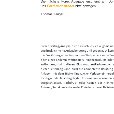
Die nächste Forex Ausgabe erscheint am Don
uns
Formationstrader
bitte gewogen.
Thomas Krüger
Dieser Beitrag/Analyse dient ausschließlich allgemei
ausdrücklich keine Anlageberatung und geben auch keine
die Erwähnung eines bestimmten Wertpapiers keine Emp
oder eines anderen Wertpapiers, Finanzprodukts ode
auffordern, sind in diesem Blog Autoren/Redakteure nic
dieser Seite/Blog kann nicht die kompetente Beratung 
Anlagen mit dem Risiko finanzieller Verluste einhergeh
Richtigkeit der hier dargelegten Informationen können 
ausgeschlossen. Nachdruck oder Kopien der hier ver
Autoren/Redakteure die an der Erstellung dieser Beiträge