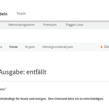
Team
ndeln
Mentorprogramm
Premium
Trigger-Liste
Zu
te
Forex
Krypto
Hintergrundanalysen
Benutzer
Ich
(E-
bin
Mail-
neu,
Adresse
und
usgabe: entfällt
in
jetzt?
Kleinschrift)
Das
Formationstrader
Programm
orex"
Passwort
bietet
unterschiedliche
heitsbedingt für heute und morgen. Den Umstand bitte ich zu entschuldigen.
User-
Pakete.