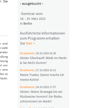
n Sie
- ausgebucht -
-Seminar vom
18. - 20. März 2022
in
Berlin
Ausführliche Informationen
zum Programm erhalten
Sie
hier >
n sind
 stellt
fenden
Einzelwerte |
29.10.2025 16:38
ndlung
Aktien Überkauft! Bleib Im Markt
Nutzung
& Sei Nicht Dumm!
rt von
r eine
Einzelwerte |
27.10.2025 14:12
den ist
Meine Trades: Damit mache ich
laubt.
meine Kohle!
.
Einzelwerte |
24.10.2025 17:57
Aktien: Meine Strategie bis ein
Rücksetzer kommt! Ein Risiko
schlummert im Markt!