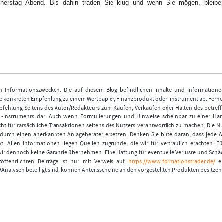
nerstag Abend. Bis dahin traden Sie klug und wenn Sie mögen, bleibe
Bitte
Angemeldet
FORMATIONSTRADER
klicken
bleiben
WERDEN
Sie
unten
auf
LOGIN
„Formationstrader
werden“,
Passwort
und
vergessen
finden
Sie
nen Informationszwecken. Die auf diesem Blog befindlichen Inhalte und Informatione
auf
 konkreten Empfehlung zu einem Wertpapier, Finanzprodukt oder -instrument ab. Ferner
unserem
fehlung Seitens des Autor/Redakteurs zum Kaufen, Verkaufen oder Halten des betref
Online-
r -instruments dar. Auch wenn Formulierungen und Hinweise scheinbar zu einer Ha
Shop
ht für tatsächliche Transaktionen seitens des Nutzers verantwortlich zu machen. Die 
das
durch einen anerkannten Anlageberater ersetzen. Denken Sie bitte daran, dass jede A
passende
t. Allen Informationen liegen Quellen zugrunde, die wir für vertraulich erachten. Fü
Angebot.
wir dennoch keine Garantie übernehmen. Eine Haftung für eventuelle Verluste und Schä
öffentlichten Beiträge ist nur mit Verweis auf
https://www.formationstrader.de/
er
/Analysen beteiligt sind, können Anteilsscheine an den vorgestellten Produkten besitzen