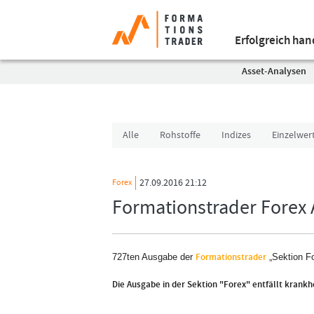
Erfolgreich ha
Asset-Analysen
Alle
Rohstoffe
Indizes
Einzelwer
27.09.2016 21:12
Forex
Formationstrader Forex A
Formationstrader
727
t
en Ausgabe der
„Sektion F
Die Ausgabe in der Sektion "Forex" entfällt krank