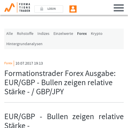
LOGIN
Benutzer (E-Mail-Adresse in Kleinschrift)
Alle
Rohstoffe
Indizes
Einzelwerte
Forex
Krypto
Hintergrundanalysen
Passwort
10.07.2017 19:13
Forex
Angemeldet bleiben
Formationstrader Forex Ausgabe:
EUR/GBP - Bullen zeigen relative
LOGIN
Stärke - / GBP/JPY
Passwort vergessen
Ich bin neu, und jetzt?
Das Formationstrader Programm bietet unterschiedliche User-Pakete. Bitte
EUR/GBP - Bullen zeigen relative
klicken Sie unten auf „Formationstrader werden“, und finden Sie auf
unserem Online-Shop das passende Angebot.
Stärke -