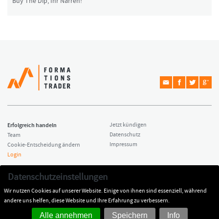
Buy The Dip, Ihr Narren!
Erfolgreich handeln
Jetzt kündigen
Datenschutz
Team
Impressum
Cookie-Entscheidung ändern
Login
Copyright © 2026 Formationstrader
Kontakt
Datenschutzeinstellungen
All rights reserved.
Dr. Hamed Esnaashari
Wir nutzen Cookies auf unserer Website. Einige von ihnen sind essenziell, während
Impressum
kontakt@formationstrader.de
andere uns helfen, diese Website und Ihre Erfahrung zu verbessern.
Alle annehmen
Speichern
Info