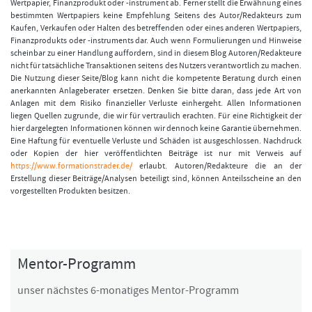
Wertpapier, Finanzprodukt oder -instrument ab. Ferner stellt die Erwähnung eines
bestimmten Wertpapiers keine Empfehlung Seitens des Autor/Redakteurs zum
Kaufen, Verkaufen oder Halten des betreffenden oder eines anderen Wertpapiers,
Finanzprodukts oder -instruments dar. Auch wenn Formulierungen und Hinweise
scheinbar zu einer Handlung auffordern, sind in diesem Blog Autoren/Redakteure
nicht für tatsächliche Transaktionen seitens des Nutzers verantwortlich zu machen.
Die Nutzung dieser Seite/Blog kann nicht die kompetente Beratung durch einen
anerkannten Anlageberater ersetzen. Denken Sie bitte daran, dass jede Art von
Anlagen mit dem Risiko finanzieller Verluste einhergeht. Allen Informationen
liegen Quellen zugrunde, die wir für vertraulich erachten. Für eine Richtigkeit der
hier dargelegten Informationen können wir dennoch keine Garantie übernehmen.
Eine Haftung für eventuelle Verluste und Schäden ist ausgeschlossen. Nachdruck
oder Kopien der hier veröffentlichten Beiträge ist nur mit Verweis auf
https://www.formationstrader.de/
erlaubt. Autoren/Redakteure die an der
Erstellung dieser Beiträge/Analysen beteiligt sind, können Anteilsscheine an den
vorgestellten Produkten besitzen.
Mentor-Programm
unser nächstes 6-monatiges Mentor-Programm