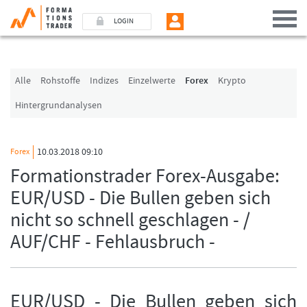
LOGIN
Benutzer (E-Mail-Adresse in Kleinschrift)
Alle
Rohstoffe
Indizes
Einzelwerte
Forex
Krypto
Hintergrundanalysen
Passwort
10.03.2018 09:10
Forex
Angemeldet bleiben
Formationstrader Forex-Ausgabe:
EUR/USD - Die Bullen geben sich
LOGIN
nicht so schnell geschlagen - /
Passwort vergessen
AUF/CHF - Fehlausbruch -
Ich bin neu, und jetzt?
Das Formationstrader Programm bietet unterschiedliche User-Pakete. Bitte
klicken Sie unten auf „Formationstrader werden“, und finden Sie auf
unserem Online-Shop das passende Angebot.
EUR/USD - Die Bullen geben sich