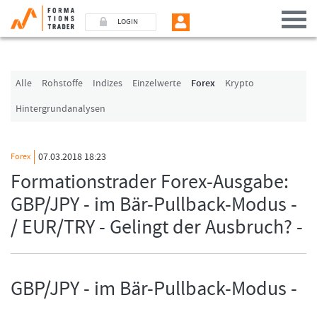
LOGIN
Benutzer (E-Mail-Adresse in Kleinschrift)
Alle
Rohstoffe
Indizes
Einzelwerte
Forex
Krypto
Hintergrundanalysen
Passwort
07.03.2018 18:23
Forex
Angemeldet bleiben
Formationstrader Forex-Ausgabe:
GBP/JPY - im Bär-Pullback-Modus -
LOGIN
/ EUR/TRY - Gelingt der Ausbruch? -
Passwort vergessen
Ich bin neu, und jetzt?
Das Formationstrader Programm bietet unterschiedliche User-Pakete. Bitte
GBP/JPY - im Bär-Pullback-Modus -
klicken Sie unten auf „Formationstrader werden“, und finden Sie auf
unserem Online-Shop das passende Angebot.