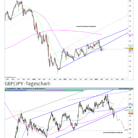
GBP/JPY -Tageschart-