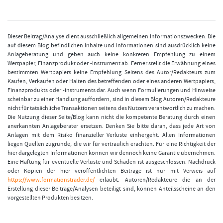
Dieser Beitrag/Analyse dient ausschließlich allgemeinen Informationszwecken. Die
auf diesem Blog befindlichen Inhalte und Informationen sind ausdrücklich keine
Anlageberatung und geben auch keine konkreten Empfehlung zu einem
Wertpapier, Finanzprodukt oder -instrument ab. Ferner stellt die Erwähnung eines
bestimmten Wertpapiers keine Empfehlung Seitens des Autor/Redakteurs zum
Kaufen, Verkaufen oder Halten des betreffenden oder eines anderen Wertpapiers,
Finanzprodukts oder -instruments dar. Auch wenn Formulierungen und Hinweise
scheinbar zu einer Handlung auffordern, sind in diesem Blog Autoren/Redakteure
nicht für tatsächliche Transaktionen seitens des Nutzers verantwortlich zu machen.
Die Nutzung dieser Seite/Blog kann nicht die kompetente Beratung durch einen
anerkannten Anlageberater ersetzen. Denken Sie bitte daran, dass jede Art von
Anlagen mit dem Risiko finanzieller Verluste einhergeht. Allen Informationen
liegen Quellen zugrunde, die wir für vertraulich erachten. Für eine Richtigkeit der
hier dargelegten Informationen können wir dennoch keine Garantie übernehmen.
Eine Haftung für eventuelle Verluste und Schäden ist ausgeschlossen. Nachdruck
oder Kopien der hier veröffentlichten Beiträge ist nur mit Verweis auf
https://www.formationstrader.de/
erlaubt. Autoren/Redakteure die an der
Erstellung dieser Beiträge/Analysen beteiligt sind, können Anteilsscheine an den
vorgestellten Produkten besitzen.