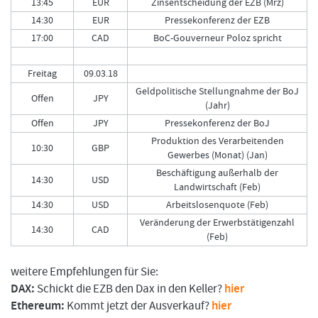
13:45
EUR
Zinsentscheidung der EZB (Mrz)
14:30
EUR
Pressekonferenz der EZB
17:00
CAD
BoC-Gouverneur Poloz spricht
Freitag
09.03.18
Geldpolitische Stellungnahme der BoJ
Offen
JPY
(Jahr)
Offen
JPY
Pressekonferenz der BoJ
Produktion des Verarbeitenden
10:30
GBP
Gewerbes (Monat) (Jan)
Beschäftigung außerhalb der
14:30
USD
Landwirtschaft (Feb)
14:30
USD
Arbeitslosenquote (Feb)
Veränderung der Erwerbstätigenzahl
14:30
CAD
(Feb)
weitere Empfehlungen für Sie:
DAX:
Schickt die EZB den Dax in den Keller?
hier
Ethereum:
Kommt jetzt der Ausverkauf?
hier