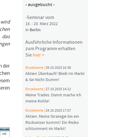
- ausgebucht -
-Seminar vom
 wird
18. - 20. März 2022
ichen
in
Berlin
 das
Ausführliche Informationen
ungen
zum Programm erhalten
Sie
hier >
h der
Einzelwerte |
29.10.2025 16:38
schen
Aktien Überkauft! Bleib Im Markt
& Sei Nicht Dumm!
iesem
neren
Einzelwerte |
27.10.2025 14:12
Meine Trades: Damit mache ich
meine Kohle!
Einzelwerte |
24.10.2025 17:57
Aktien: Meine Strategie bis ein
Rücksetzer kommt! Ein Risiko
schlummert im Markt!