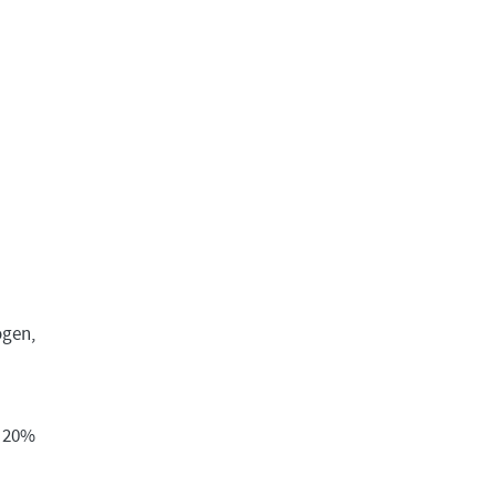
ögen,
t 20%