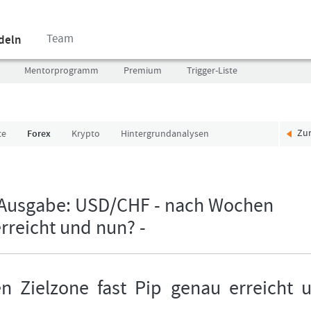
Team
ndeln
Mentorprogramm
Premium
Trigger-Liste
Zu
te
Forex
Krypto
Hintergrundanalysen
Benutzer
Ich
(E-
bin
Mail-
neu,
Adresse
und
 Ausgabe: USD/CHF - nach Wochen
in
jetzt?
erreicht und nun? -
Kleinschrift)
Das
Formationstrader
Programm
Passwort
bietet
unterschiedliche
 Zielzone fast Pip genau erreicht 
User-
Pakete.