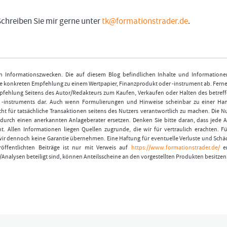
Schreiben Sie mir gerne unter
tk@formationstrader.de
.
nen Informationszwecken. Die auf diesem Blog befindlichen Inhalte und Informatione
 konkreten Empfehlung zu einem Wertpapier, Finanzprodukt oder -instrument ab. Ferner
fehlung Seitens des Autor/Redakteurs zum Kaufen, Verkaufen oder Halten des betref
r -instruments dar. Auch wenn Formulierungen und Hinweise scheinbar zu einer Ha
ht für tatsächliche Transaktionen seitens des Nutzers verantwortlich zu machen. Die 
durch einen anerkannten Anlageberater ersetzen. Denken Sie bitte daran, dass jede A
t. Allen Informationen liegen Quellen zugrunde, die wir für vertraulich erachten. Fü
wir dennoch keine Garantie übernehmen. Eine Haftung für eventuelle Verluste und Schä
öffentlichten Beiträge ist nur mit Verweis auf
https://www.formationstrader.de/
er
/Analysen beteiligt sind, können Anteilsscheine an den vorgestellten Produkten besitzen