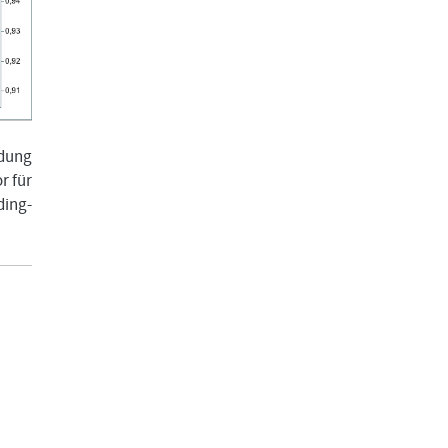
ldung
r für
ing-