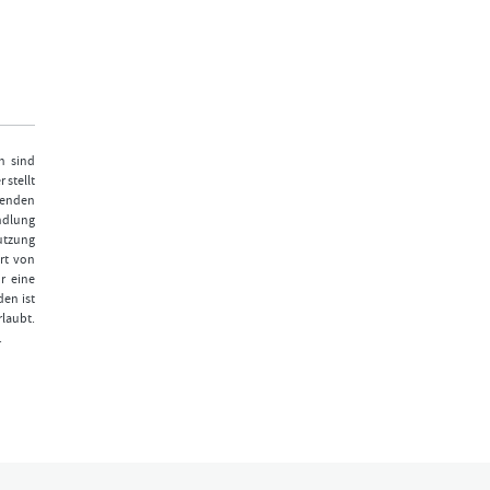
n sind
 stellt
fenden
ndlung
Nutzung
rt von
r eine
den ist
laubt.
.