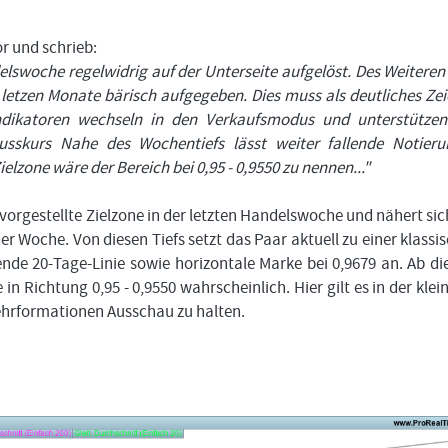
Bitte
Angemeldet
FORMATIONSTRADER
klicken
bleiben
WERDEN
Sie
or und schrieb:
unten
delswoche regelwidrig auf der Unterseite aufgelöst. Des Weiteren
auf
LOGIN
 letzen Monate bärisch aufgegeben. Dies muss als deutliches Ze
„Formationstrader
werden“,
dikatoren wechseln in den Verkaufsmodus und unterstützen
Passwort
und
sskurs Nahe des Wochentiefs lässt weiter fallende Notier
vergessen
finden
ielzone wäre der Bereich bei 0,95 - 0,9550 zu nennen..."
Sie
auf
unserem
vorgestellte Zielzone in der letzten Handelswoche und nähert sic
Online-
r Woche. Von diesen Tiefs setzt das Paar aktuell zu einer klassi
Shop
das
nde 20-Tage-Linie sowie horizontale Marke bei 0,9679 an. Ab d
passende
n Richtung 0,95 - 0,9550 wahrscheinlich. Hier gilt es in der klei
Angebot.
hrformationen Ausschau zu halten.