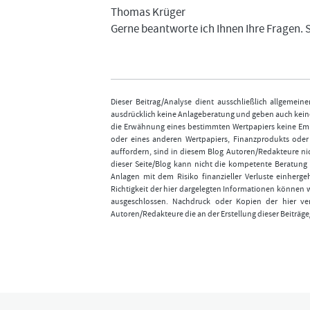
Thomas Krüger
Gerne beantworte ich Ihnen Ihre Fragen. 
Dieser Beitrag/Analyse dient ausschließlich allgemei
ausdrücklich keine Anlageberatung und geben auch keine
die Erwähnung eines bestimmten Wertpapiers keine Emp
oder eines anderen Wertpapiers, Finanzprodukts ode
auffordern, sind in diesem Blog Autoren/Redakteure nic
dieser Seite/Blog kann nicht die kompetente Beratung 
Anlagen mit dem Risiko finanzieller Verluste einhergeh
Richtigkeit der hier dargelegten Informationen können 
ausgeschlossen. Nachdruck oder Kopien der hier ver
Autoren/Redakteure die an der Erstellung dieser Beiträge