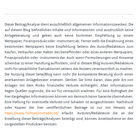
Dieser Beitrag/Analyse dient ausschließlich allgemeinen Informationszwecken. Die
auf diesem Blog befindlichen Inhalte und Informationen sind ausdrücklich keine
Anlageberatung und geben auch keine konkreten Empfehlung zu einem
Wertpapier, Finanzprodukt oder -instrument ab. Ferner stellt die Erwähnung eines
bestimmten Wertpapiers keine Empfehlung Seitens des Autor/Redakteurs zum
Kaufen, Verkaufen oder Halten des betreffenden oder eines anderen Wertpapiers,
Finanzprodukts oder -instruments dar. Auch wenn Formulierungen und Hinweise
scheinbar zu einer Handlung auffordern, sind in diesem Blog Autoren/Redakteure
nicht für tatsächliche Transaktionen seitens des Nutzers verantwortlich zu machen.
Die Nutzung dieser Seite/Blog kann nicht die kompetente Beratung durch einen
anerkannten Anlageberater ersetzen. Denken Sie bitte daran, dass jede Art von
Anlagen mit dem Risiko finanzieller Verluste einhergeht. Allen Informationen
liegen Quellen zugrunde, die wir für vertraulich erachten. Für eine Richtigkeit der
hier dargelegten Informationen können wir dennoch keine Garantie übernehmen.
Eine Haftung für eventuelle Verluste und Schäden ist ausgeschlossen. Nachdruck
oder Kopien der hier veröffentlichten Beiträge ist nur mit Verweis auf
https://www.formationstrader.de/
erlaubt. Autoren/Redakteure die an der
Erstellung dieser Beiträge/Analysen beteiligt sind, können Anteilsscheine an den
vorgestellten Produkten besitzen.