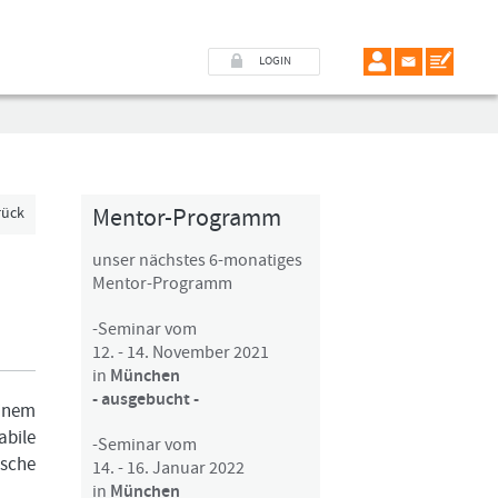
LOGIN
Mentor-Programm
rück
unser nächstes 6-monatiges
Mentor-Programm
-Seminar vom
12. - 14. November 2021
in
München
- ausgebucht -
einem
abile
-Seminar vom
ische
14. - 16. Januar 2022
in
München