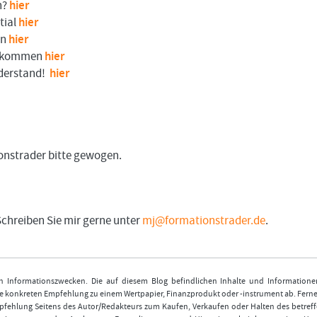
n?
hier
tial
hier
en
hier
er kommen
hier
iderstand!
hier
onstrader bitte gewogen.
Schreiben Sie mir gerne unter
mj@formationstrader.de
.
nen Informationszwecken. Die auf diesem Blog befindlichen Inhalte und Informatione
 konkreten Empfehlung zu einem Wertpapier, Finanzprodukt oder -instrument ab. Ferner
fehlung Seitens des Autor/Redakteurs zum Kaufen, Verkaufen oder Halten des betref