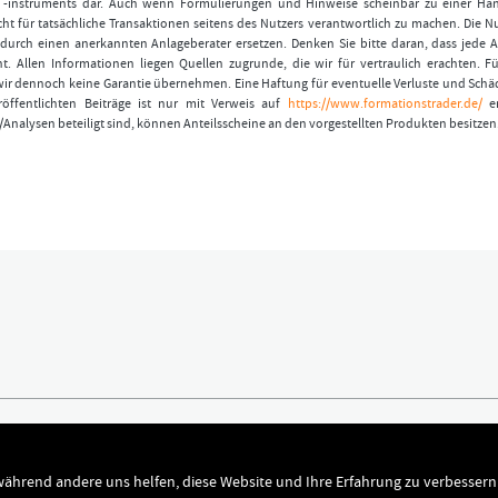
r -instruments dar. Auch wenn Formulierungen und Hinweise scheinbar zu einer Ha
ht für tatsächliche Transaktionen seitens des Nutzers verantwortlich zu machen. Die 
durch einen anerkannten Anlageberater ersetzen. Denken Sie bitte daran, dass jede A
t. Allen Informationen liegen Quellen zugrunde, die wir für vertraulich erachten. Fü
wir dennoch keine Garantie übernehmen. Eine Haftung für eventuelle Verluste und Schä
öffentlichten Beiträge ist nur mit Verweis auf
https://www.formationstrader.de/
er
/Analysen beteiligt sind, können Anteilsscheine an den vorgestellten Produkten besitzen
ündigen
Kontakt
chutz
Dr. Hamed Esnaashari
 während andere uns helfen, diese Website und Ihre Erfahrung zu verbessern
sum
kontakt@formationstrader.de