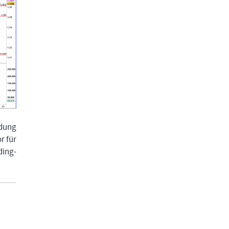
ldung
r für
ing-