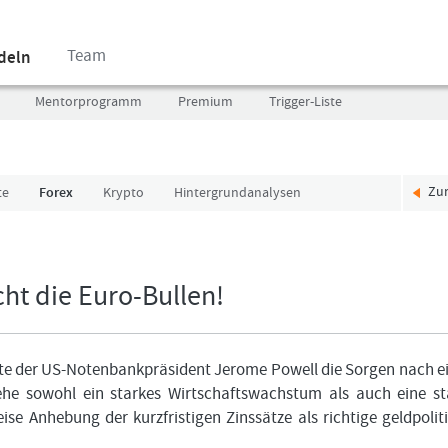
Team
ndeln
Mentorprogramm
Premium
Trigger-Liste
Zu
te
Forex
Krypto
Hintergrundanalysen
Benutzer
Ich
(E-
bin
Mail-
neu,
Adresse
und
t die Euro-Bullen!
in
jetzt?
Kleinschrift)
Das
Formationstrader
Programm
te der US-Notenbankpräsident Jerome Powell die Sorgen nach 
Passwort
bietet
ehe sowohl ein starkes Wirtschaftswachstum als auch eine st
unterschiedliche
eise Anhebung der kurzfristigen Zinssätze als richtige geldpolit
User-
Pakete.