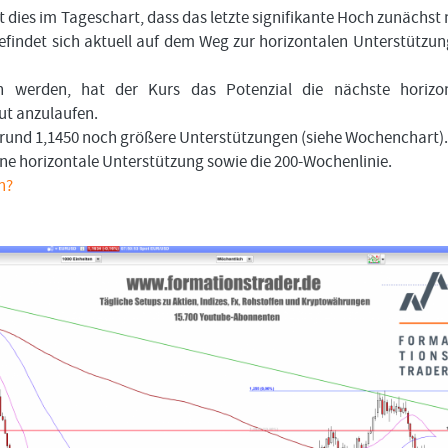
Bitte
Angemeldet
FORMATIONSTRADER
ies im Tageschart, dass das letzte signifikante Hoch zunächst 
klicken
bleiben
WERDEN
efindet sich aktuell auf dem Weg zur horizontalen Unterstützun
Sie
unten
auf
n werden, hat der Kurs das Potenzial die nächste horizon
LOGIN
„Formationstrader
ut anzulaufen.
werden“,
Passwort
und
und 1,1450 noch größere Unterstützungen (siehe Wochenchart).
vergessen
finden
ne horizontale Unterstützung sowie die 200-Wochenlinie.
Sie
n?
auf
unserem
Online-
Shop
das
passende
Angebot.