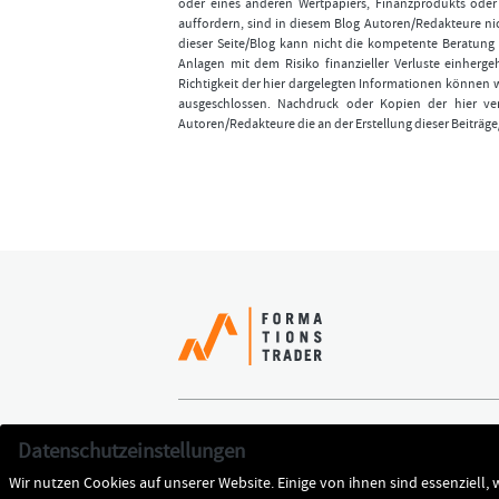
oder eines anderen Wertpapiers, Finanzprodukts ode
auffordern, sind in diesem Blog Autoren/Redakteure nic
dieser Seite/Blog kann nicht die kompetente Beratung 
Anlagen mit dem Risiko finanzieller Verluste einhergeh
Richtigkeit der hier dargelegten Informationen können 
ausgeschlossen. Nachdruck oder Kopien der hier ver
Autoren/Redakteure die an der Erstellung dieser Beiträge
Erfolgreich handeln
Jetzt k
Datenschutzeinstellungen
Team
Datens
Wir nutzen Cookies auf unserer Website. Einige von ihnen sind essenziell,
Cookie-Entscheidung ändern
Impres