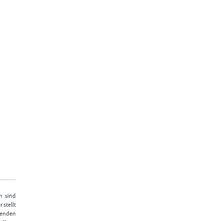
n sind
 stellt
fenden