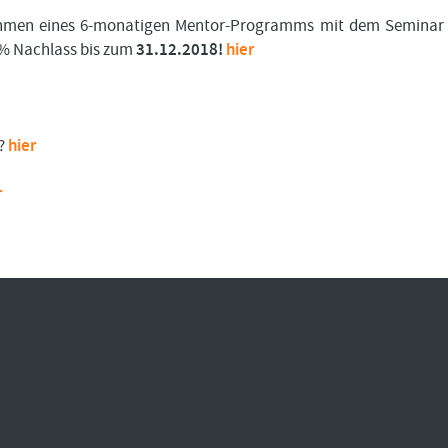
Bitte
Angemeldet
FORMATIONSTRADER
ahmen eines 6-monatigen Mentor-Programms mit dem Seminar
klicken
bleiben
WERDEN
Sie
5% Nachlass bis zum
31.12.2018!
hier
unten
auf
LOGIN
„Formationstrader
werden“,
Passwort
und
t?
hier
vergessen
finden
Sie
auf
r
unserem
Online-
Shop
das
passende
Angebot.