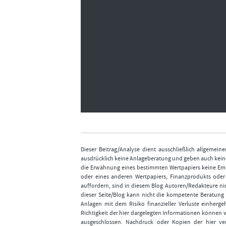
Dieser Beitrag/Analyse dient ausschließlich allgemei
ausdrücklich keine Anlageberatung und geben auch keine
die Erwähnung eines bestimmten Wertpapiers keine Emp
oder eines anderen Wertpapiers, Finanzprodukts ode
auffordern, sind in diesem Blog Autoren/Redakteure nic
dieser Seite/Blog kann nicht die kompetente Beratung 
Anlagen mit dem Risiko finanzieller Verluste einhergeh
Richtigkeit der hier dargelegten Informationen können 
ausgeschlossen. Nachdruck oder Kopien der hier ver