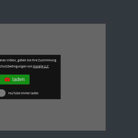
eses Videos, geben Sie Ihre Zustimmung
schutzbedingungen von
Google LLC
.
laden
YouTube immer laden