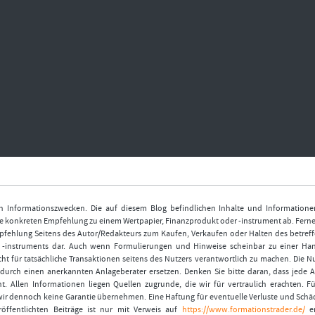
nen Informationszwecken. Die auf diesem Blog befindlichen Inhalte und Informatione
 konkreten Empfehlung zu einem Wertpapier, Finanzprodukt oder -instrument ab. Ferner
fehlung Seitens des Autor/Redakteurs zum Kaufen, Verkaufen oder Halten des betref
r -instruments dar. Auch wenn Formulierungen und Hinweise scheinbar zu einer Ha
ht für tatsächliche Transaktionen seitens des Nutzers verantwortlich zu machen. Die 
durch einen anerkannten Anlageberater ersetzen. Denken Sie bitte daran, dass jede A
t. Allen Informationen liegen Quellen zugrunde, die wir für vertraulich erachten. Fü
wir dennoch keine Garantie übernehmen. Eine Haftung für eventuelle Verluste und Schä
öffentlichten Beiträge ist nur mit Verweis auf
https://www.formationstrader.de/
er