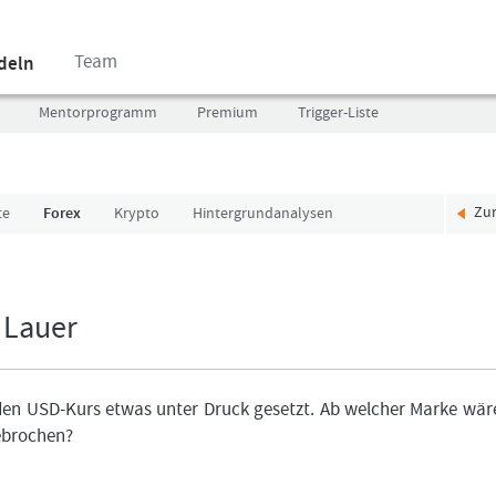
Team
ndeln
Mentorprogramm
Premium
Trigger-Liste
Zu
te
Forex
Krypto
Hintergrundanalysen
Benutzer
Ich
(E-
bin
Mail-
neu,
Adresse
und
 Lauer
in
jetzt?
Kleinschrift)
Das
Formationstrader
Programm
en USD-Kurs etwas unter Druck gesetzt. Ab welcher Marke wär
Passwort
bietet
ebrochen?
unterschiedliche
User-
Pakete.