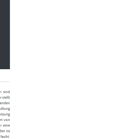
n sind
 stellt
fenden
ndlung
Nutzung
rt von
r eine
den ist
laubt.