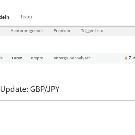
Team
ndeln
Mentorprogramm
Premium
Trigger-Liste
Zu
te
Forex
Krypto
Hintergrundanalysen
Benutzer
Ich
(E-
bin
Mail-
neu,
Adresse
und
-Update: GBP/JPY
in
jetzt?
Kleinschrift)
Das
Formationstrader
Programm
Passwort
bietet
unterschiedliche
User-
Pakete.