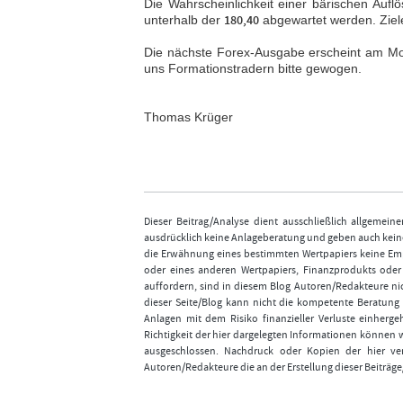
Die Wahrscheinlichkeit einer bärischen Auflö
unterhalb der
180,40
abgewartet werden. Ziel
Die nächste Forex-Ausgabe erscheint am Mo
uns Formationstradern bitte gewogen.
Thomas Krüger
Dieser Beitrag/Analyse dient ausschließlich allgemei
ausdrücklich keine Anlageberatung und geben auch keine
die Erwähnung eines bestimmten Wertpapiers keine Emp
oder eines anderen Wertpapiers, Finanzprodukts ode
auffordern, sind in diesem Blog Autoren/Redakteure nic
dieser Seite/Blog kann nicht die kompetente Beratung 
Anlagen mit dem Risiko finanzieller Verluste einhergeh
Richtigkeit der hier dargelegten Informationen können 
ausgeschlossen. Nachdruck oder Kopien der hier ver
Autoren/Redakteure die an der Erstellung dieser Beiträge