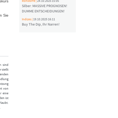
skurs
Rohstoffe |
24.10.2025 15:05
Silber: MASSIVE PROGNOSEN!
DUMME ENTSCHEIDUNGEN!
n Sie
Indizes |
19.10.2025 16:11
Buy The Dip, Ihr Narren!
n sind
 stellt
fenden
ndlung
Nutzung
rt von
r eine
den ist
laubt.
.