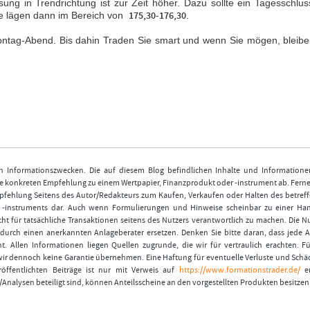
sung in Trendrichtung ist zur Zeit höher. Dazu sollte ein Tagesschlus
e lägen dann im Bereich von
175,30-176,30
.
ntag-Abend. Bis dahin Traden Sie smart und wenn Sie mögen, bleibe
nen Informationszwecken. Die auf diesem Blog befindlichen Inhalte und Informatione
 konkreten Empfehlung zu einem Wertpapier, Finanzprodukt oder -instrument ab. Ferner
fehlung Seitens des Autor/Redakteurs zum Kaufen, Verkaufen oder Halten des betref
r -instruments dar. Auch wenn Formulierungen und Hinweise scheinbar zu einer Ha
ht für tatsächliche Transaktionen seitens des Nutzers verantwortlich zu machen. Die 
durch einen anerkannten Anlageberater ersetzen. Denken Sie bitte daran, dass jede A
t. Allen Informationen liegen Quellen zugrunde, die wir für vertraulich erachten. Fü
wir dennoch keine Garantie übernehmen. Eine Haftung für eventuelle Verluste und Schä
öffentlichten Beiträge ist nur mit Verweis auf
https://www.formationstrader.de/
er
/Analysen beteiligt sind, können Anteilsscheine an den vorgestellten Produkten besitzen