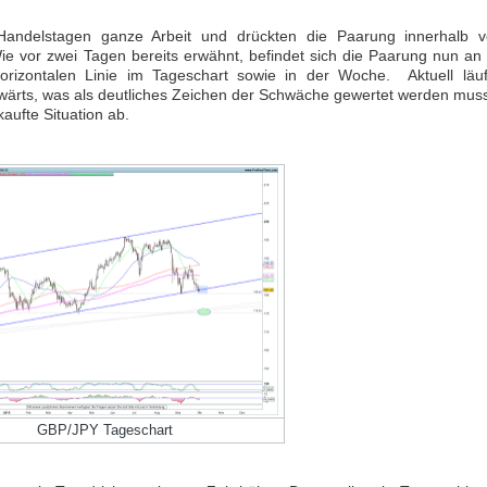
Bitte
Angemeldet
FORMATIONSTRADER
klicken
bleiben
WERDEN
Handelstagen ganze Arbeit und drückten die Paarung innerhalb 
Sie
e vor zwei Tagen bereits erwähnt, befindet sich die Paarung nun an 
unten
horizontalen Linie im Tageschart sowie in der Woche. Aktuell läuf
auf
wärts, was als deutliches Zeichen der Schwäche gewertet werden muss
LOGIN
„Formationstrader
kaufte Situation ab.
werden“,
Passwort
und
vergessen
finden
Sie
auf
unserem
Online-
Shop
das
passende
Angebot.
GBP/JPY Tageschart