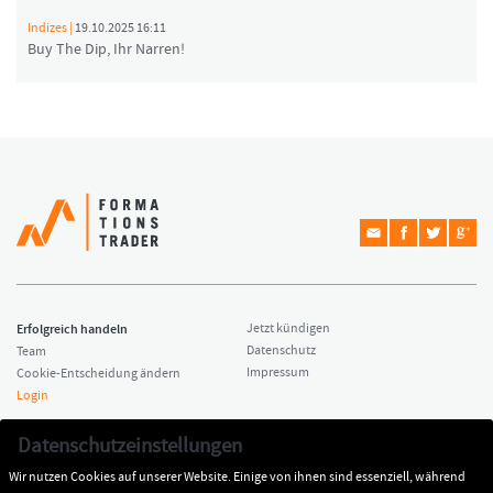
Indizes |
19.10.2025 16:11
Buy The Dip, Ihr Narren!
Erfolgreich handeln
Jetzt kündigen
Datenschutz
Team
Impressum
Cookie-Entscheidung ändern
Login
Copyright © 2026 Formationstrader
Kontakt
Datenschutzeinstellungen
All rights reserved.
Dr. Hamed Esnaashari
Wir nutzen Cookies auf unserer Website. Einige von ihnen sind essenziell, während
Impressum
kontakt@formationstrader.de