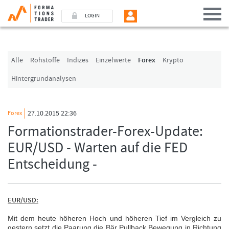
LOGIN
Benutzer (E-Mail-Adresse in Kleinschrift)
Alle
Rohstoffe
Indizes
Einzelwerte
Forex
Krypto
Hintergrundanalysen
Passwort
27.10.2015 22:36
Forex
Angemeldet bleiben
Formationstrader-Forex-Update:
EUR/USD - Warten auf die FED
LOGIN
Entscheidung -
Passwort vergessen
Ich bin neu, und jetzt?
Das Formationstrader Programm bietet unterschiedliche User-Pakete. Bitte
EUR/USD:
klicken Sie unten auf „Formationstrader werden“, und finden Sie auf
unserem Online-Shop das passende Angebot.
Mit dem heute höheren Hoch und höheren Tief im Vergleich zu
gestern setzt die Paarung die Bär Pullback Bewegung in Richtung