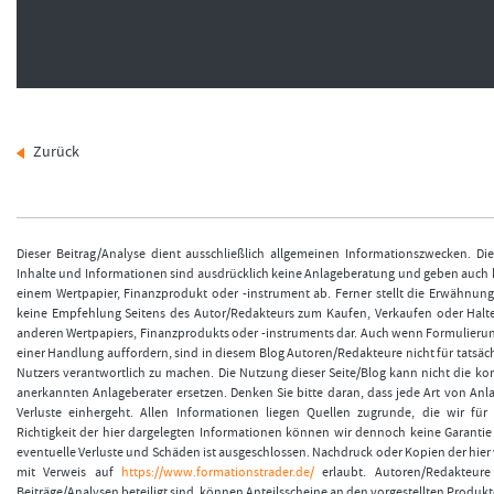
Zurück
Dieser Beitrag/Analyse dient ausschließlich allgemeinen Informationszwecken. Di
Inhalte und Informationen sind ausdrücklich keine Anlageberatung und geben auch
einem Wertpapier, Finanzprodukt oder -instrument ab. Ferner stellt die Erwähnun
keine Empfehlung Seitens des Autor/Redakteurs zum Kaufen, Verkaufen oder Halt
anderen Wertpapiers, Finanzprodukts oder -instruments dar. Auch wenn Formulieru
einer Handlung auffordern, sind in diesem Blog Autoren/Redakteure nicht für tatsäch
Nutzers verantwortlich zu machen. Die Nutzung dieser Seite/Blog kann nicht die k
anerkannten Anlageberater ersetzen. Denken Sie bitte daran, dass jede Art von Anla
Verluste einhergeht. Allen Informationen liegen Quellen zugrunde, die wir für 
Richtigkeit der hier dargelegten Informationen können wir dennoch keine Garanti
eventuelle Verluste und Schäden ist ausgeschlossen. Nachdruck oder Kopien der hier v
mit Verweis auf
https://www.formationstrader.de/
erlaubt. Autoren/Redakteure 
Beiträge/Analysen beteiligt sind, können Anteilsscheine an den vorgestellten Produkt