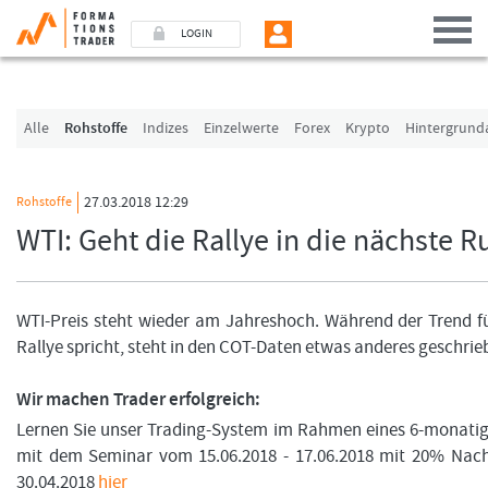
LOGIN
Benutzer (E-Mail-Adresse in Kleinschrift)
Alle
Rohstoffe
Indizes
Einzelwerte
Forex
Krypto
Hintergrund
Passwort
27.03.2018 12:29
Rohstoffe
WTI: Geht die Rallye in die nächste 
Angemeldet bleiben
LOGIN
WTI-Preis steht wieder am Jahreshoch. Während der Trend fü
Rallye spricht, steht in den COT-Daten etwas anderes geschrie
Passwort vergessen
Ich bin neu, und jetzt?
Wir machen Trader erfolgreich:
Das Formationstrader Programm bietet unterschiedliche User-Pakete. Bitte klicken
Lernen Sie unser Trading-System im Rahmen eines 6-monat
„Formationstrader werden“, und finden Sie auf unserem Online-Shop das passen
mit dem Seminar vom 15.06.2018 - 17.06.2018 mit 20% Nach
30.04.2018
hier