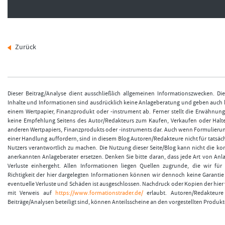
Zurück
Dieser Beitrag/Analyse dient ausschließlich allgemeinen Informationszwecken. Di
Inhalte und Informationen sind ausdrücklich keine Anlageberatung und geben auch
einem Wertpapier, Finanzprodukt oder -instrument ab. Ferner stellt die Erwähnun
keine Empfehlung Seitens des Autor/Redakteurs zum Kaufen, Verkaufen oder Halt
anderen Wertpapiers, Finanzprodukts oder -instruments dar. Auch wenn Formulieru
einer Handlung auffordern, sind in diesem Blog Autoren/Redakteure nicht für tatsäch
Nutzers verantwortlich zu machen. Die Nutzung dieser Seite/Blog kann nicht die k
anerkannten Anlageberater ersetzen. Denken Sie bitte daran, dass jede Art von Anla
Verluste einhergeht. Allen Informationen liegen Quellen zugrunde, die wir für 
Richtigkeit der hier dargelegten Informationen können wir dennoch keine Garanti
eventuelle Verluste und Schäden ist ausgeschlossen. Nachdruck oder Kopien der hier v
mit Verweis auf
https://www.formationstrader.de/
erlaubt. Autoren/Redakteure 
Beiträge/Analysen beteiligt sind, können Anteilsscheine an den vorgestellten Produkt