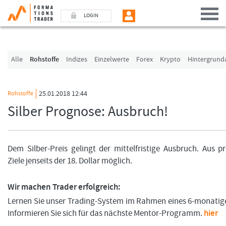
LOGIN
Benutzer (E-Mail-Adresse in Kleinschrift)
Alle
Rohstoffe
Indizes
Einzelwerte
Forex
Krypto
Hintergrund
Passwort
25.01.2018 12:44
Rohstoffe
Silber Prognose: Ausbruch!
Angemeldet bleiben
LOGIN
Dem Silber-Preis gelingt der mittelfristige Ausbruch. Aus p
Ziele jenseits der 18. Dollar möglich.
Passwort vergessen
Ich bin neu, und jetzt?
Wir machen Trader erfolgreich:
Das Formationstrader Programm bietet unterschiedliche User-Pakete. Bitte klicken
Lernen Sie unser Trading-System im Rahmen eines 6-monati
„Formationstrader werden“, und finden Sie auf unserem Online-Shop das passen
Informieren Sie sich für das nächste Mentor-Programm.
hier