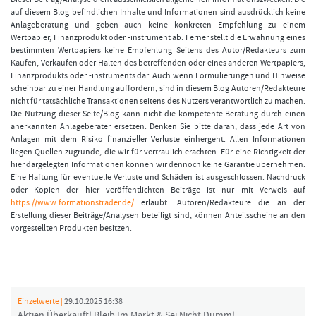
auf diesem Blog befindlichen Inhalte und Informationen sind ausdrücklich keine
Anlageberatung und geben auch keine konkreten Empfehlung zu einem
Wertpapier, Finanzprodukt oder -instrument ab. Ferner stellt die Erwähnung eines
bestimmten Wertpapiers keine Empfehlung Seitens des Autor/Redakteurs zum
Kaufen, Verkaufen oder Halten des betreffenden oder eines anderen Wertpapiers,
Finanzprodukts oder -instruments dar. Auch wenn Formulierungen und Hinweise
scheinbar zu einer Handlung auffordern, sind in diesem Blog Autoren/Redakteure
nicht für tatsächliche Transaktionen seitens des Nutzers verantwortlich zu machen.
Die Nutzung dieser Seite/Blog kann nicht die kompetente Beratung durch einen
anerkannten Anlageberater ersetzen. Denken Sie bitte daran, dass jede Art von
Anlagen mit dem Risiko finanzieller Verluste einhergeht. Allen Informationen
liegen Quellen zugrunde, die wir für vertraulich erachten. Für eine Richtigkeit der
hier dargelegten Informationen können wir dennoch keine Garantie übernehmen.
Eine Haftung für eventuelle Verluste und Schäden ist ausgeschlossen. Nachdruck
oder Kopien der hier veröffentlichten Beiträge ist nur mit Verweis auf
https://www.formationstrader.de/
erlaubt. Autoren/Redakteure die an der
Erstellung dieser Beiträge/Analysen beteiligt sind, können Anteilsscheine an den
vorgestellten Produkten besitzen.
Einzelwerte |
29.10.2025 16:38
Aktien Überkauft! Bleib Im Markt & Sei Nicht Dumm!