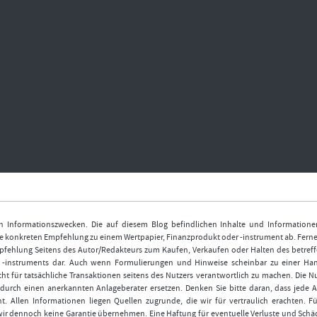
nen Informationszwecken. Die auf diesem Blog befindlichen Inhalte und Informatione
 konkreten Empfehlung zu einem Wertpapier, Finanzprodukt oder -instrument ab. Ferner
fehlung Seitens des Autor/Redakteurs zum Kaufen, Verkaufen oder Halten des betref
r -instruments dar. Auch wenn Formulierungen und Hinweise scheinbar zu einer Ha
ht für tatsächliche Transaktionen seitens des Nutzers verantwortlich zu machen. Die 
durch einen anerkannten Anlageberater ersetzen. Denken Sie bitte daran, dass jede A
t. Allen Informationen liegen Quellen zugrunde, die wir für vertraulich erachten. Fü
wir dennoch keine Garantie übernehmen. Eine Haftung für eventuelle Verluste und Schä