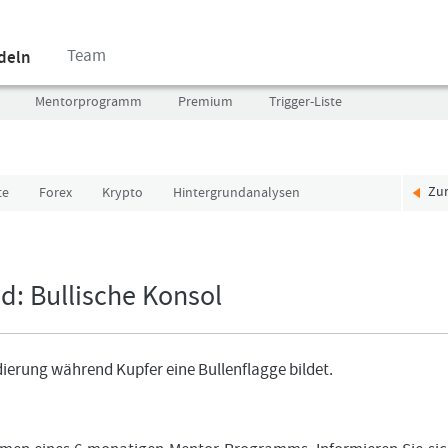
Team
ndeln
Mentorprogramm
Premium
Trigger-Liste
Zu
te
Forex
Krypto
Hintergrundanalysen
Benutzer
Ich
(E-
bin
Mail-
neu,
Adresse
und
ld: Bullische Konsol
in
jetzt?
Kleinschrift)
Das
Formationstrader
Programm
idierung während Kupfer eine Bullenflagge bildet.
Passwort
bietet
unterschiedliche
User-
Pakete.