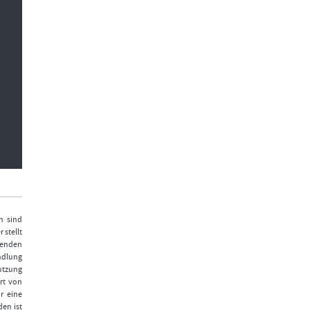
n sind
 stellt
fenden
ndlung
Nutzung
rt von
r eine
den ist