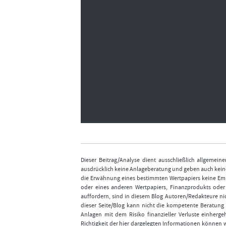
Dieser Beitrag/Analyse dient ausschließlich allgemei
ausdrücklich keine Anlageberatung und geben auch keine
die Erwähnung eines bestimmten Wertpapiers keine Emp
oder eines anderen Wertpapiers, Finanzprodukts ode
auffordern, sind in diesem Blog Autoren/Redakteure nic
dieser Seite/Blog kann nicht die kompetente Beratung 
Anlagen mit dem Risiko finanzieller Verluste einhergeh
Richtigkeit der hier dargelegten Informationen können 