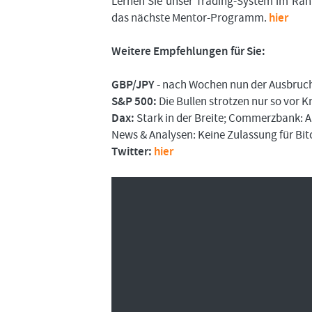
Lernen Sie unser Trading-System im Rah
das nächste Mentor-Programm.
hier
Weitere Empfehlungen für Sie:
GBP/JPY
- nach Wochen nun der Ausbruc
S&P 500:
Die Bullen strotzen nur so vor K
Dax:
Stark in der Breite; Commerzbank: 
News & Analysen: Keine Zulassung für Bi
Twitter:
hier