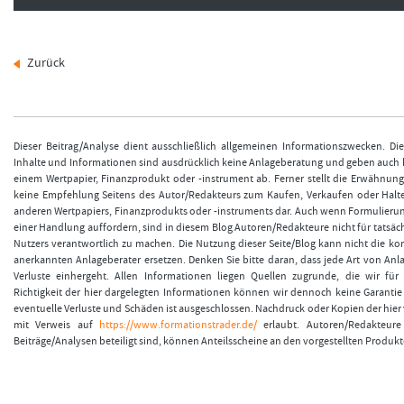
Zurück
Dieser Beitrag/Analyse dient ausschließlich allgemeinen Informationszwecken. Di
Inhalte und Informationen sind ausdrücklich keine Anlageberatung und geben auch
einem Wertpapier, Finanzprodukt oder -instrument ab. Ferner stellt die Erwähnun
keine Empfehlung Seitens des Autor/Redakteurs zum Kaufen, Verkaufen oder Halt
anderen Wertpapiers, Finanzprodukts oder -instruments dar. Auch wenn Formulieru
einer Handlung auffordern, sind in diesem Blog Autoren/Redakteure nicht für tatsäch
Nutzers verantwortlich zu machen. Die Nutzung dieser Seite/Blog kann nicht die k
anerkannten Anlageberater ersetzen. Denken Sie bitte daran, dass jede Art von Anla
Verluste einhergeht. Allen Informationen liegen Quellen zugrunde, die wir für 
Richtigkeit der hier dargelegten Informationen können wir dennoch keine Garanti
eventuelle Verluste und Schäden ist ausgeschlossen. Nachdruck oder Kopien der hier v
mit Verweis auf
https://www.formationstrader.de/
erlaubt. Autoren/Redakteure 
Beiträge/Analysen beteiligt sind, können Anteilsscheine an den vorgestellten Produkt