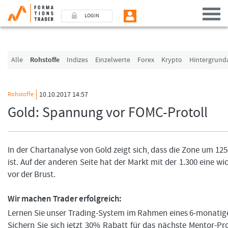
LOGIN
Benutzer (E-Mail-Adresse in Kleinschrift)
Alle
Rohstoffe
Indizes
Einzelwerte
Forex
Krypto
Hintergrund
Passwort
10.10.2017 14:57
Rohstoffe
Gold: Spannung vor FOMC-Protoll
Angemeldet bleiben
LOGIN
In der Chartanalyse von Gold zeigt sich, dass die Zone um 125
ist. Auf der anderen Seite hat der Markt mit der 1.300 eine w
Passwort vergessen
vor der Brust.
Ich bin neu, und jetzt?
Wir machen Trader erfolgreich:
Das Formationstrader Programm bietet unterschiedliche User-Pakete. Bitte klicken
„Formationstrader werden“, und finden Sie auf unserem Online-Shop das passen
Lernen Sie unser Trading-System im Rahmen eines 6-monati
Sichern Sie sich jetzt 30% Rabatt für das nächste Mentor-