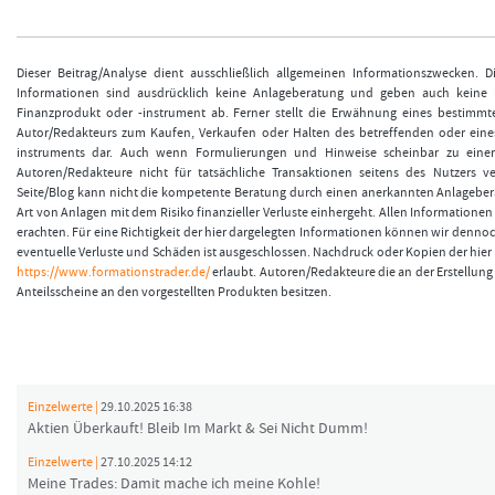
Dieser Beitrag/Analyse dient ausschließlich allgemeinen Informationszwecken. 
Informationen sind ausdrücklich keine Anlageberatung und geben auch keine
Finanzprodukt oder -instrument ab. Ferner stellt die Erwähnung eines bestimmt
Autor/Redakteurs zum Kaufen, Verkaufen oder Halten des betreffenden oder eine
instruments dar. Auch wenn Formulierungen und Hinweise scheinbar zu einer
Autoren/Redakteure nicht für tatsächliche Transaktionen seitens des Nutzers v
Seite/Blog kann nicht die kompetente Beratung durch einen anerkannten Anlageberat
Art von Anlagen mit dem Risiko finanzieller Verluste einhergeht. Allen Informationen 
erachten. Für eine Richtigkeit der hier dargelegten Informationen können wir denno
eventuelle Verluste und Schäden ist ausgeschlossen. Nachdruck oder Kopien der hier v
https://www.formationstrader.de/
erlaubt. Autoren/Redakteure die an der Erstellung 
Anteilsscheine an den vorgestellten Produkten besitzen.
Einzelwerte |
29.10.2025 16:38
Aktien Überkauft! Bleib Im Markt & Sei Nicht Dumm!
Einzelwerte |
27.10.2025 14:12
Meine Trades: Damit mache ich meine Kohle!