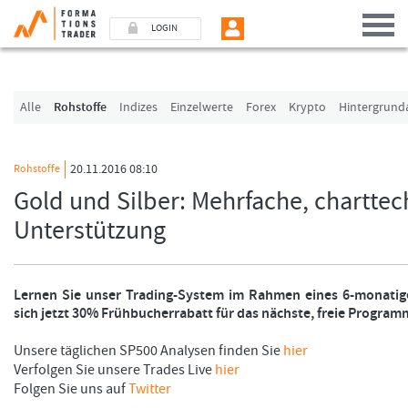
LOGIN
Benutzer (E-Mail-Adresse in Kleinschrift)
Alle
Rohstoffe
Indizes
Einzelwerte
Forex
Krypto
Hintergrund
Passwort
20.11.2016 08:10
Rohstoffe
Gold und Silber: Mehrfache, chartte
Angemeldet bleiben
Unterstützung
LOGIN
Lernen Sie unser Trading-System im Rahmen eines 6-monatig
Passwort vergessen
sich jetzt 30% Frühbucherrabatt für das nächste, freie Progra
Ich bin neu, und jetzt?
Unsere täglichen SP500 Analysen finden Sie
hier
Das Formationstrader Programm bietet unterschiedliche User-Pakete. Bitte klicke
Verfolgen Sie unsere Trades Live
hier
und finden Sie auf unserem Online-Shop das passende Angebot.
Folgen Sie uns auf
Twitter