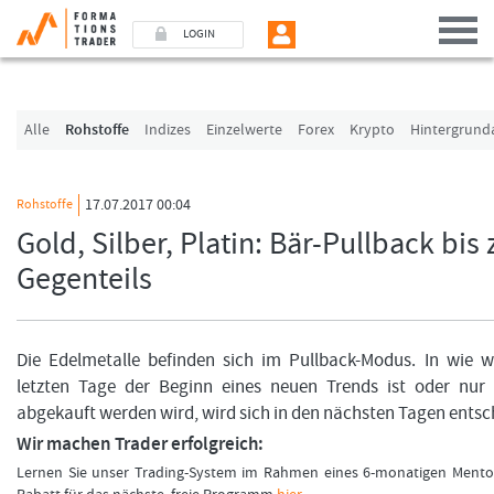
LOGIN
Benutzer (E-Mail-Adresse in Kleinschrift)
Alle
Rohstoffe
Indizes
Einzelwerte
Forex
Krypto
Hintergrund
Passwort
17.07.2017 00:04
Rohstoffe
Gold, Silber, Platin: Bär-Pullback bi
Angemeldet bleiben
Gegenteils
LOGIN
Passwort vergessen
Die Edelmetalle befinden sich im Pullback-Modus. In wie w
letzten Tage der Beginn eines neuen Trends ist oder nur
Ich bin neu, und jetzt?
abgekauft werden wird, wird sich in den nächsten Tagen entsc
Das Formationstrader Programm bietet unterschiedliche User-Pakete. Bitte klicke
Wir machen Trader erfolgreich:
und finden Sie auf unserem Online-Shop das passende Angebot.
Lernen Sie unser Trading-System im Rahmen eines 6-monatigen Mentor