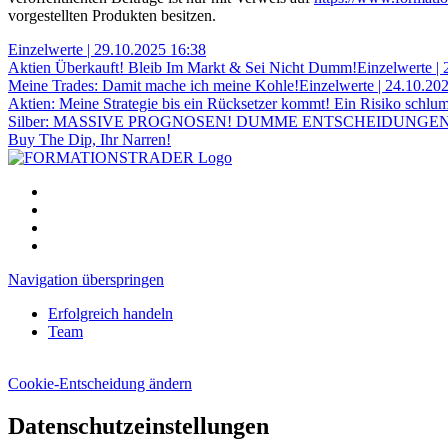
vorgestellten Produkten besitzen.
Einzelwerte |
29.10.2025 16:38
Aktien Überkauft! Bleib Im Markt & Sei Nicht Dumm!
Einzelwerte |
Meine Trades: Damit mache ich meine Kohle!
Einzelwerte |
24.10.202
Aktien: Meine Strategie bis ein Rücksetzer kommt! Ein Risiko schlu
Silber: MASSIVE PROGNOSEN! DUMME ENTSCHEIDUNGEN
Buy The Dip, Ihr Narren!
Navigation überspringen
Erfolgreich handeln
Team
Cookie-Entscheidung ändern
Datenschutzeinstellungen