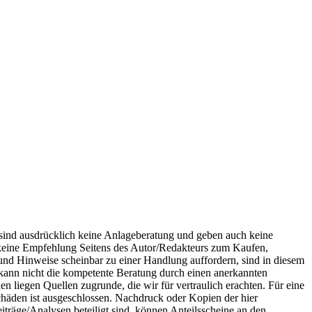
 sind ausdrücklich keine Anlageberatung und geben auch keine
 keine Empfehlung Seitens des Autor/Redakteurs zum Kaufen,
und Hinweise scheinbar zu einer Handlung auffordern, sind in diesem
 kann nicht die kompetente Beratung durch einen anerkannten
en liegen Quellen zugrunde, die wir für vertraulich erachten. Für eine
chäden ist ausgeschlossen. Nachdruck oder Kopien der hier
iträge/Analysen beteiligt sind, können Anteilsscheine an den