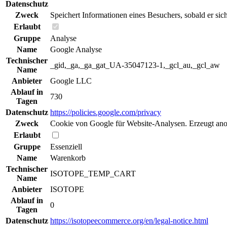
Datenschutz
Zweck
Speichert Informationen eines Besuchers, sobald er sic
Erlaubt
Gruppe
Analyse
Name
Google Analyse
Technischer
_gid,_ga,_ga_gat_UA-35047123-1,_gcl_au,_gcl_aw
Name
Anbieter
Google LLC
Ablauf in
730
Tagen
Datenschutz
https://policies.google.com/privacy
Zweck
Cookie von Google für Website-Analysen. Erzeugt anony
Erlaubt
Gruppe
Essenziell
Name
Warenkorb
Technischer
ISOTOPE_TEMP_CART
Name
Anbieter
ISOTOPE
Ablauf in
0
Tagen
Datenschutz
https://isotopeecommerce.org/en/legal-notice.html