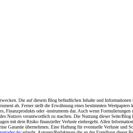
szwecken. Die auf diesem Blog befindlichen Inhalte und Informationen
rument ab. Ferner stellt die Erwähnung eines bestimmten Wertpapiers
ers, Finanzprodukts oder -instruments dar. Auch wenn Formulierungen 
s des Nutzers verantwortlich zu machen. Die Nutzung dieser Seite/Blog
agen mit dem Risiko finanzieller Verluste einhergeht. Allen Information
eine Garantie übernehmen. Eine Haftung für eventuelle Verluste und S
nstrader.de/
erlaubt. Autoren/Redakteure die an der Erstellung dieser Be