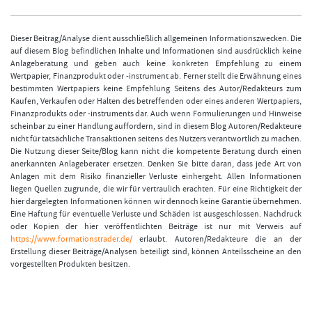
Dieser Beitrag/Analyse dient ausschließlich allgemeinen Informationszwecken. Die
auf diesem Blog befindlichen Inhalte und Informationen sind ausdrücklich keine
Anlageberatung und geben auch keine konkreten Empfehlung zu einem
Wertpapier, Finanzprodukt oder -instrument ab. Ferner stellt die Erwähnung eines
bestimmten Wertpapiers keine Empfehlung Seitens des Autor/Redakteurs zum
Kaufen, Verkaufen oder Halten des betreffenden oder eines anderen Wertpapiers,
Finanzprodukts oder -instruments dar. Auch wenn Formulierungen und Hinweise
scheinbar zu einer Handlung auffordern, sind in diesem Blog Autoren/Redakteure
nicht für tatsächliche Transaktionen seitens des Nutzers verantwortlich zu machen.
Die Nutzung dieser Seite/Blog kann nicht die kompetente Beratung durch einen
anerkannten Anlageberater ersetzen. Denken Sie bitte daran, dass jede Art von
Anlagen mit dem Risiko finanzieller Verluste einhergeht. Allen Informationen
liegen Quellen zugrunde, die wir für vertraulich erachten. Für eine Richtigkeit der
hier dargelegten Informationen können wir dennoch keine Garantie übernehmen.
Eine Haftung für eventuelle Verluste und Schäden ist ausgeschlossen. Nachdruck
oder Kopien der hier veröffentlichten Beiträge ist nur mit Verweis auf
https://www.formationstrader.de/
erlaubt. Autoren/Redakteure die an der
Erstellung dieser Beiträge/Analysen beteiligt sind, können Anteilsscheine an den
vorgestellten Produkten besitzen.