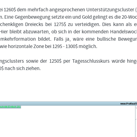
Bitte
Angemeldet
FORMATIONSTRADER
klicken
bei 1260$ dem mehrfach angesprochenen Unterstützungscluster 
bleiben
WERDEN
Sie
an. Eine Gegenbewegung setzte ein und Gold gelingt es die 20-Wo
unten
schenkligen Dreiecks bei 1275$ zu verteidigen. Dies kann als e
auf
LOGIN
„Formationstrader
Hier bleibt abzuwarten, ob sich in der kommenden Handelswoc
werden“,
umkehrformation bildet. Falls ja, wäre eine bullische Bewegu
Passwort
und
vergessen
wie horizontale Zone bei 1295 - 1300$ möglich.
finden
Sie
auf
ungsclusters sowie der 1250$ per Tagesschlusskurs würde hin
unserem
0$ nach sich ziehen.
Online-
Shop
das
passende
Angebot.