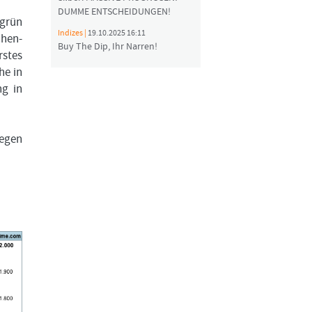
DUMME ENTSCHEIDUNGEN!
(grün
Indizes |
19.10.2025 16:11
chen-
Buy The Dip, Ihr Narren!
rstes
he in
ng in
gegen