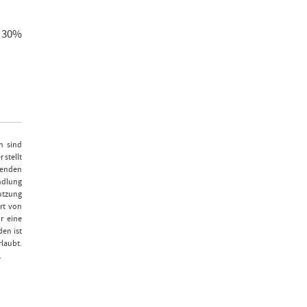
t 30%
n sind
 stellt
fenden
ndlung
Nutzung
rt von
r eine
den ist
laubt.
.