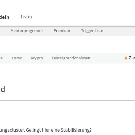
Team
ndeln
Mentorprogramm
Premium
Trigger-Liste
Zu
te
Forex
Krypto
Hintergrundanalysen
Benutzer
Ich
(E-
bin
Mail-
neu,
Adresse
und
ld
in
jetzt?
Kleinschrift)
Das
Formationstrader
Programm
Passwort
bietet
unterschiedliche
User-
ngscluster. Gelingt hier eine Stabilisierung?
Pakete.