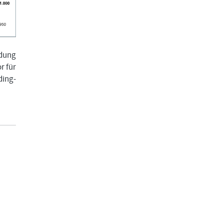
ldung
r für
ing-