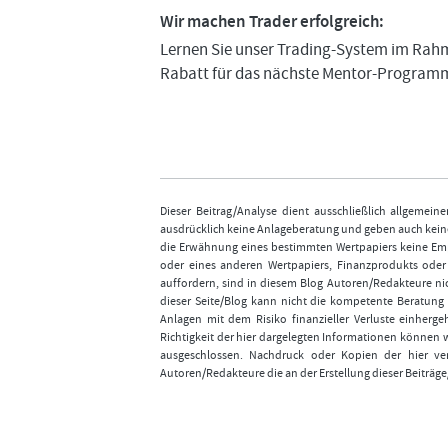
Wir machen Trader erfolgreich:
Lernen Sie unser Trading-System im Rahm
Rabatt für das nächste Mentor-Programm
Dieser Beitrag/Analyse dient ausschließlich allgemei
ausdrücklich keine Anlageberatung und geben auch keine
die Erwähnung eines bestimmten Wertpapiers keine Emp
oder eines anderen Wertpapiers, Finanzprodukts ode
auffordern, sind in diesem Blog Autoren/Redakteure nic
dieser Seite/Blog kann nicht die kompetente Beratung 
Anlagen mit dem Risiko finanzieller Verluste einhergeh
Richtigkeit der hier dargelegten Informationen können 
ausgeschlossen. Nachdruck oder Kopien der hier ver
Autoren/Redakteure die an der Erstellung dieser Beiträge