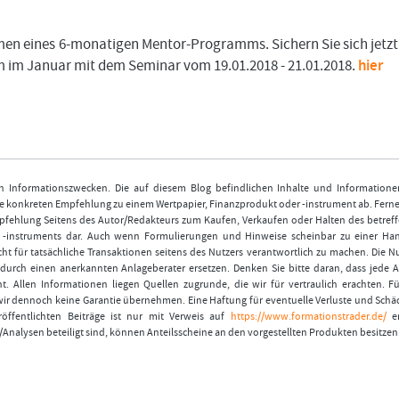
en eines 6-monatigen Mentor-Programms. Sichern Sie sich jetz
 im Januar mit dem Seminar vom 19.01.2018 - 21.01.2018.
hier
nen Informationszwecken. Die auf diesem Blog befindlichen Inhalte und Informatione
 konkreten Empfehlung zu einem Wertpapier, Finanzprodukt oder -instrument ab. Ferner
fehlung Seitens des Autor/Redakteurs zum Kaufen, Verkaufen oder Halten des betref
r -instruments dar. Auch wenn Formulierungen und Hinweise scheinbar zu einer Ha
ht für tatsächliche Transaktionen seitens des Nutzers verantwortlich zu machen. Die 
durch einen anerkannten Anlageberater ersetzen. Denken Sie bitte daran, dass jede A
t. Allen Informationen liegen Quellen zugrunde, die wir für vertraulich erachten. Fü
wir dennoch keine Garantie übernehmen. Eine Haftung für eventuelle Verluste und Schä
öffentlichten Beiträge ist nur mit Verweis auf
https://www.formationstrader.de/
er
/Analysen beteiligt sind, können Anteilsscheine an den vorgestellten Produkten besitzen