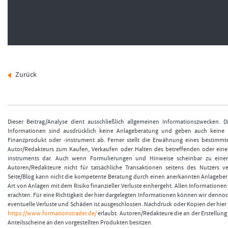
Zurück
Dieser Beitrag/Analyse dient ausschließlich allgemeinen Informationszwecken. 
Informationen sind ausdrücklich keine Anlageberatung und geben auch keine
Finanzprodukt oder -instrument ab. Ferner stellt die Erwähnung eines bestimmt
Autor/Redakteurs zum Kaufen, Verkaufen oder Halten des betreffenden oder eine
instruments dar. Auch wenn Formulierungen und Hinweise scheinbar zu einer
Autoren/Redakteure nicht für tatsächliche Transaktionen seitens des Nutzers v
Seite/Blog kann nicht die kompetente Beratung durch einen anerkannten Anlageberat
Art von Anlagen mit dem Risiko finanzieller Verluste einhergeht. Allen Informationen 
erachten. Für eine Richtigkeit der hier dargelegten Informationen können wir denno
eventuelle Verluste und Schäden ist ausgeschlossen. Nachdruck oder Kopien der hier v
https://www.formationstrader.de/
erlaubt. Autoren/Redakteure die an der Erstellung 
Anteilsscheine an den vorgestellten Produkten besitzen.