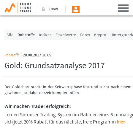
LOGIN
Benutzer (E-Mail-Adresse in Kleinschrift)
Alle
Rohstoffe
Indizes
Einzelwerte
Forex
Krypto
Hintergrund
Passwort
20.08.2017 16:09
Rohstoffe
Gold: Grundsatzanalyse 2017
Angemeldet bleiben
LOGIN
Der Goldchart steckt in der Seitwärtsphase fest und sucht nach einem
gewinnen, ist dabei derzeit komplett offen.
Passwort vergessen
Wir machen Trader erfolgreich:
Ich bin neu, und jetzt?
Lernen Sie unser Trading-System im Rahmen eines 6-monatig
Das Formationstrader Programm bietet unterschiedliche User-Pakete. Bitte klicke
und finden Sie auf unserem Online-Shop das passende Angebot.
sich jetzt 20% Rabatt für das nächste, freie Programm
hier