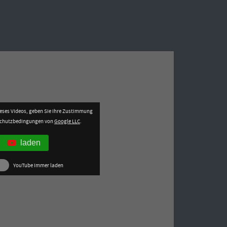
eses Videos, geben Sie Ihre Zustimmung
schutzbedingungen von
Google LLC
.
laden
YouTube immer laden