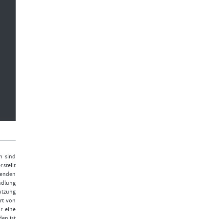
n sind
 stellt
fenden
ndlung
Nutzung
rt von
r eine
den ist