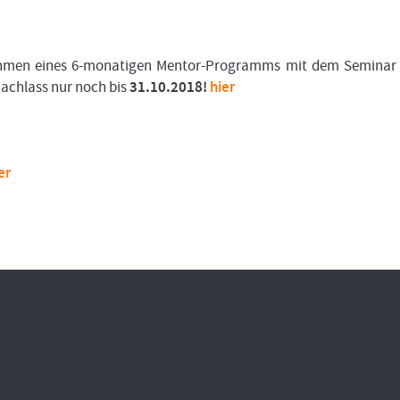
Bitte
Angemeldet
FORMATIONSTRADER
klicken
bleiben
WERDEN
Sie
unten
ahmen eines 6-monatigen Mentor-Programms mit dem Seminar
auf
LOGIN
 Nachlass nur noch bis
31.10.2018!
hier
„Formationstrader
werden“,
Passwort
und
vergessen
finden
Sie
auf
er
unserem
Online-
Shop
das
passende
Angebot.