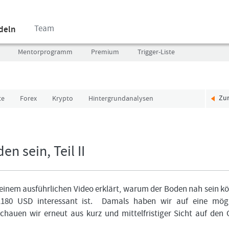
Team
ndeln
Mentorprogramm
Premium
Trigger-Liste
Zu
te
Forex
Krypto
Hintergrundanalysen
Benutzer
Ich
(E-
bin
Mail-
neu,
Adresse
und
n sein, Teil II
in
jetzt?
Kleinschrift)
Das
Formationstrader
Programm
n einem ausführlichen Video erklärt, warum der Boden nah sein k
Passwort
bietet
180 USD interessant ist. Damals haben wir auf eine mögl
unterschiedliche
hauen wir erneut aus kurz und mittelfristiger Sicht auf den 
User-
Pakete.