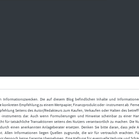
nen Informationszwecken. Die auf diesem Blog befindlichen Inhalte und Informatione
 konkreten Empfehlung zu einem Wertpapier, Finanzprodukt oder -instrument ab. Ferner
fehlung Seitens des Autor/Redakteurs zum Kaufen, Verkaufen oder Halten des betref
r -instruments dar. Auch wenn Formulierungen und Hinweise scheinbar zu einer Ha
ht für tatsächliche Transaktionen seitens des Nutzers verantwortlich zu machen. Die 
durch einen anerkannten Anlageberater ersetzen. Denken Sie bitte daran, dass jede A
t. Allen Informationen liegen Quellen zugrunde, die wir für vertraulich erachten. Fü
wir dennoch keine Garantie übernehmen. Eine Haftung für eventuelle Verluste und Schä