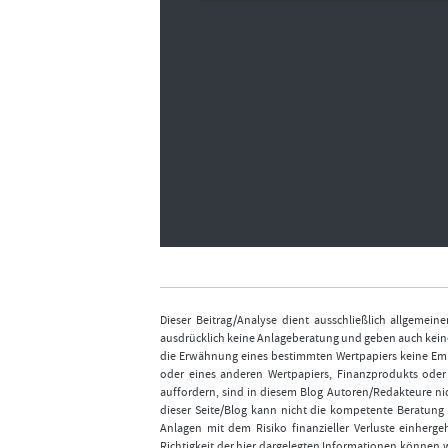
Dieser Beitrag/Analyse dient ausschließlich allgemei
ausdrücklich keine Anlageberatung und geben auch keine
die Erwähnung eines bestimmten Wertpapiers keine Emp
oder eines anderen Wertpapiers, Finanzprodukts ode
auffordern, sind in diesem Blog Autoren/Redakteure nic
dieser Seite/Blog kann nicht die kompetente Beratung 
Anlagen mit dem Risiko finanzieller Verluste einhergeh
Richtigkeit der hier dargelegten Informationen können 