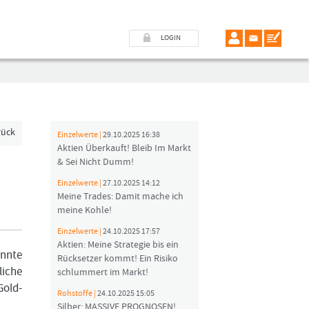
LOGIN
rück
Einzelwerte |
29.10.2025 16:38
Aktien Überkauft! Bleib Im Markt
& Sei Nicht Dumm!
Einzelwerte |
27.10.2025 14:12
Meine Trades: Damit mache ich
meine Kohle!
Einzelwerte |
24.10.2025 17:57
Aktien: Meine Strategie bis ein
önnte
Rücksetzer kommt! Ein Risiko
iche
schlummert im Markt!
Gold-
Rohstoffe |
24.10.2025 15:05
Silber: MASSIVE PROGNOSEN!