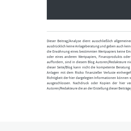
Dieser Beitrag/Analyse dient ausschließlich allgemei
ausdrücklich keine Anlageberatung und geben auch keine
die Erwähnung eines bestimmten Wertpapiers keine Emp
oder eines anderen Wertpapiers, Finanzprodukts ode
auffordern, sind in diesem Blog Autoren/Redakteure nic
dieser Seite/Blog kann nicht die kompetente Beratung 
Anlagen mit dem Risiko finanzieller Verluste einhergeh
Richtigkeit der hier dargelegten Informationen können 
ausgeschlossen. Nachdruck oder Kopien der hier ver
Autoren/Redakteure die an der Erstellung dieser Beiträge