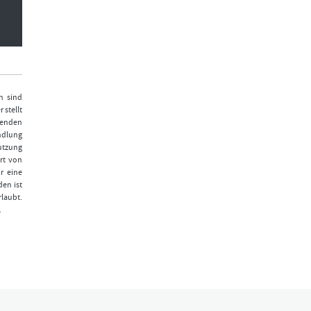
n sind
 stellt
fenden
ndlung
Nutzung
rt von
r eine
den ist
laubt.
.