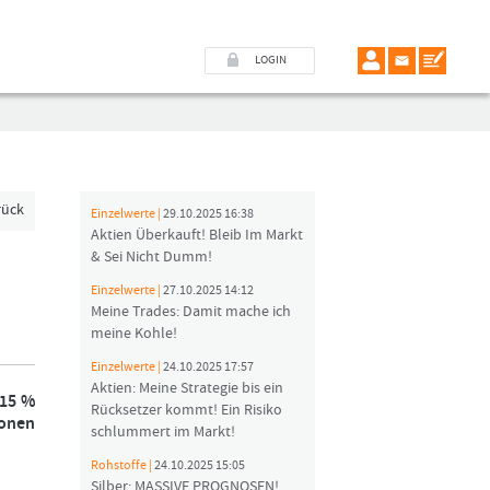
LOGIN
rück
Einzelwerte |
29.10.2025 16:38
Aktien Überkauft! Bleib Im Markt
& Sei Nicht Dumm!
Einzelwerte |
27.10.2025 14:12
Meine Trades: Damit mache ich
meine Kohle!
Einzelwerte |
24.10.2025 17:57
Aktien: Meine Strategie bis ein
 15 %
Rücksetzer kommt! Ein Risiko
ionen
schlummert im Markt!
Rohstoffe |
24.10.2025 15:05
Silber: MASSIVE PROGNOSEN!