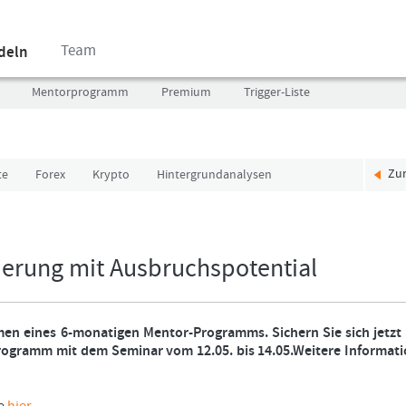
Team
ndeln
Mentorprogramm
Premium
Trigger-Liste
Zu
te
Forex
Krypto
Hintergrundanalysen
Benutzer
Ich
(E-
bin
Mail-
neu,
Adresse
und
dierung mit Ausbruchspotential
in
jetzt?
Kleinschrift)
Das
Formationstrader
Programm
en eines 6-monatigen Mentor-Programms. Sichern Sie sich jetzt
Passwort
bietet
Programm mit dem Seminar vom 12.05. bis 14.05.Weitere Informat
unterschiedliche
User-
Pakete.