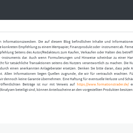
nen Informationszwecken. Die auf diesem Blog befindlichen Inhalte und Informatione
 konkreten Empfehlung zu einem Wertpapier, Finanzprodukt oder -instrument ab. Ferner
fehlung Seitens des Autor/Redakteurs zum Kaufen, Verkaufen oder Halten des betref
r -instruments dar. Auch wenn Formulierungen und Hinweise scheinbar zu einer Ha
ht für tatsächliche Transaktionen seitens des Nutzers verantwortlich zu machen. Die 
durch einen anerkannten Anlageberater ersetzen. Denken Sie bitte daran, dass jede A
t. Allen Informationen liegen Quellen zugrunde, die wir für vertraulich erachten. Fü
wir dennoch keine Garantie übernehmen. Eine Haftung für eventuelle Verluste und Schä
öffentlichten Beiträge ist nur mit Verweis auf
https://www.formationstrader.de/
er
/Analysen beteiligt sind, können Anteilsscheine an den vorgestellten Produkten besitzen