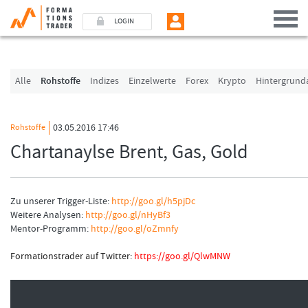
LOGIN
Benutzer (E-Mail-Adresse in Kleinschrift)
Alle
Rohstoffe
Indizes
Einzelwerte
Forex
Krypto
Hintergrund
Passwort
03.05.2016 17:46
Rohstoffe
Chartanaylse Brent, Gas, Gold
Angemeldet bleiben
LOGIN
Zu unserer Trigger-Liste:
http://goo.gl/h5pjDc
Weitere Analysen:
http://goo.gl/nHyBf3
Passwort vergessen
Mentor-Programm:
http://goo.gl/oZmnfy
Ich bin neu, und jetzt?
Formationstrader auf Twitter:
https://goo.gl/QlwMNW
Das Formationstrader Programm bietet unterschiedliche User-Pakete. Bitte klicke
und finden Sie auf unserem Online-Shop das passende Angebot.