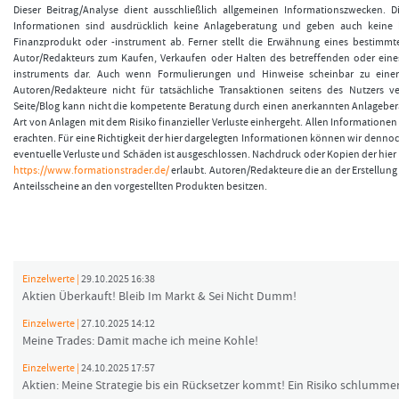
Dieser Beitrag/Analyse dient ausschließlich allgemeinen Informationszwecken. 
Informationen sind ausdrücklich keine Anlageberatung und geben auch keine
Finanzprodukt oder -instrument ab. Ferner stellt die Erwähnung eines bestimmt
Autor/Redakteurs zum Kaufen, Verkaufen oder Halten des betreffenden oder eine
instruments dar. Auch wenn Formulierungen und Hinweise scheinbar zu einer
Autoren/Redakteure nicht für tatsächliche Transaktionen seitens des Nutzers v
Seite/Blog kann nicht die kompetente Beratung durch einen anerkannten Anlageberat
Art von Anlagen mit dem Risiko finanzieller Verluste einhergeht. Allen Informationen 
erachten. Für eine Richtigkeit der hier dargelegten Informationen können wir denno
eventuelle Verluste und Schäden ist ausgeschlossen. Nachdruck oder Kopien der hier v
https://www.formationstrader.de/
erlaubt. Autoren/Redakteure die an der Erstellung 
Anteilsscheine an den vorgestellten Produkten besitzen.
Einzelwerte |
29.10.2025 16:38
Aktien Überkauft! Bleib Im Markt & Sei Nicht Dumm!
Einzelwerte |
27.10.2025 14:12
Meine Trades: Damit mache ich meine Kohle!
Einzelwerte |
24.10.2025 17:57
Aktien: Meine Strategie bis ein Rücksetzer kommt! Ein Risiko schlummer