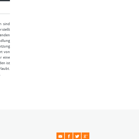
n sind
 stellt
fenden
ndlung
Nutzung
rt von
r eine
den ist
laubt.
.