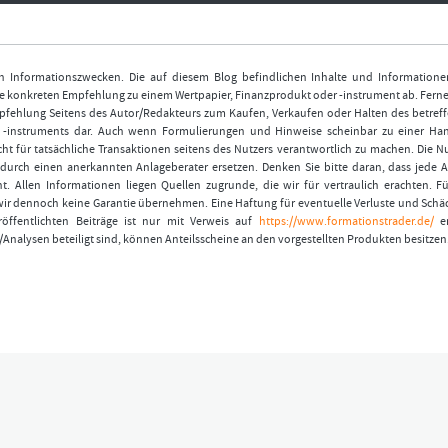
nen Informationszwecken. Die auf diesem Blog befindlichen Inhalte und Informatione
 konkreten Empfehlung zu einem Wertpapier, Finanzprodukt oder -instrument ab. Ferner
fehlung Seitens des Autor/Redakteurs zum Kaufen, Verkaufen oder Halten des betref
r -instruments dar. Auch wenn Formulierungen und Hinweise scheinbar zu einer Ha
ht für tatsächliche Transaktionen seitens des Nutzers verantwortlich zu machen. Die 
durch einen anerkannten Anlageberater ersetzen. Denken Sie bitte daran, dass jede A
t. Allen Informationen liegen Quellen zugrunde, die wir für vertraulich erachten. Fü
wir dennoch keine Garantie übernehmen. Eine Haftung für eventuelle Verluste und Schä
öffentlichten Beiträge ist nur mit Verweis auf
https://www.formationstrader.de/
er
/Analysen beteiligt sind, können Anteilsscheine an den vorgestellten Produkten besitzen