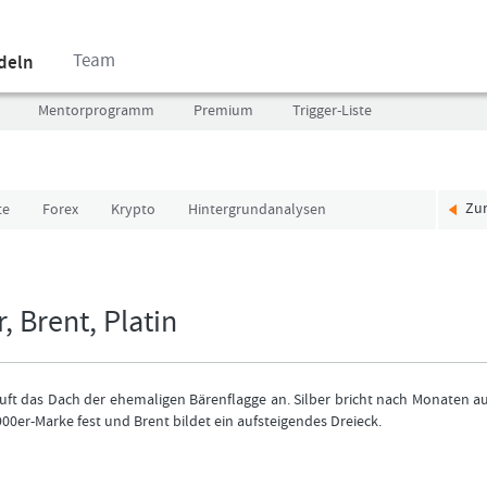
Team
ndeln
Mentorprogramm
Premium
Trigger-Liste
Zu
te
Forex
Krypto
Hintergrundanalysen
Benutzer
Ich
(E-
bin
Mail-
neu,
Adresse
und
, Brent, Platin
in
jetzt?
Kleinschrift)
Das
Formationstrader
Programm
äuft das Dach der ehemaligen Bärenflagge an. Silber bricht nach Monaten a
Passwort
bietet
00er-Marke fest und Brent bildet ein aufsteigendes Dreieck.
unterschiedliche
User-
Pakete.