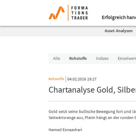
Erfolgreich ha
Asset-Analysen
Alle
Rohstoffe
Indizes
Einzelwer
04.02.2016 19:27
Rohstoffe
Chartanalyse Gold, Silber
Gold setzt seine bullische Bewegung fort und l
Seitwärtsrange aus, Platin hängt an der runden 9
Hamed Esnaashari