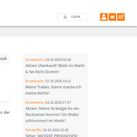
LOGIN
rück
Einzelwerte |
29.10.2025 16:38
Aktien Überkauft! Bleib Im Markt
& Sei Nicht Dumm!
Einzelwerte |
27.10.2025 14:12
Meine Trades: Damit mache ich
meine Kohle!
Einzelwerte |
24.10.2025 17:57
Aktien: Meine Strategie bis ein
us der
Rücksetzer kommt! Ein Risiko
schlummert im Markt!
Rohstoffe |
24.10.2025 15:05
Silber: MASSIVE PROGNOSEN!