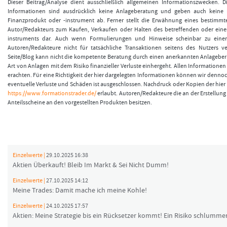
Dieser Beitrag/Analyse dient ausschließlich allgemeinen Informationszwecken. 
Informationen sind ausdrücklich keine Anlageberatung und geben auch keine
Finanzprodukt oder -instrument ab. Ferner stellt die Erwähnung eines bestimmt
Autor/Redakteurs zum Kaufen, Verkaufen oder Halten des betreffenden oder eine
instruments dar. Auch wenn Formulierungen und Hinweise scheinbar zu einer
Autoren/Redakteure nicht für tatsächliche Transaktionen seitens des Nutzers v
Seite/Blog kann nicht die kompetente Beratung durch einen anerkannten Anlageberat
Art von Anlagen mit dem Risiko finanzieller Verluste einhergeht. Allen Informationen 
erachten. Für eine Richtigkeit der hier dargelegten Informationen können wir denno
eventuelle Verluste und Schäden ist ausgeschlossen. Nachdruck oder Kopien der hier v
https://www.formationstrader.de/
erlaubt. Autoren/Redakteure die an der Erstellung 
Anteilsscheine an den vorgestellten Produkten besitzen.
Einzelwerte |
29.10.2025 16:38
Aktien Überkauft! Bleib Im Markt & Sei Nicht Dumm!
Einzelwerte |
27.10.2025 14:12
Meine Trades: Damit mache ich meine Kohle!
Einzelwerte |
24.10.2025 17:57
Aktien: Meine Strategie bis ein Rücksetzer kommt! Ein Risiko schlummer