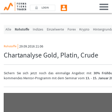
LOGIN
Benutzer (E-Mail-Adresse in Kleinschrift)
Alle
Rohstoffe
Indizes
Einzelwerte
Forex
Krypto
Hintergrund
Passwort
29.09.2016 21:06
Rohstoffe
Chartanalyse Gold, Platin, Crude
Angemeldet bleiben
LOGIN
Sichern Sie sich jetzt noch das einmalige Angebot mit
30% Frühbu
kommendes Mentor-Programm mit dem Seminar vom
13. - 15. Januar 2
Passwort vergessen
Ich bin neu, und jetzt?
Das Formationstrader Programm bietet unterschiedliche User-Pakete. Bitte klicke
und finden Sie auf unserem Online-Shop das passende Angebot.