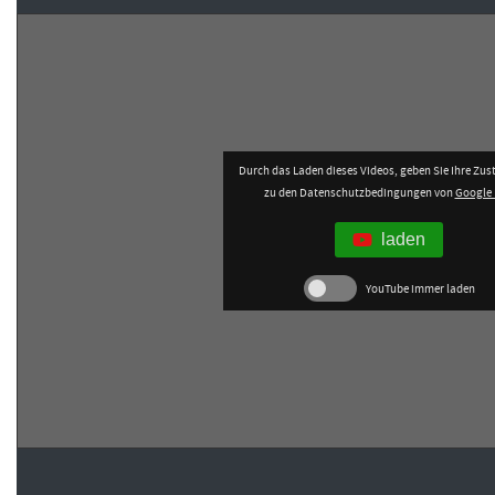
FORMATIONSTRADER WERDEN
Durch das Laden dieses Videos, geben Sie Ihre Z
zu den Datenschutzbedingungen von
Google 
laden
YouTube immer laden