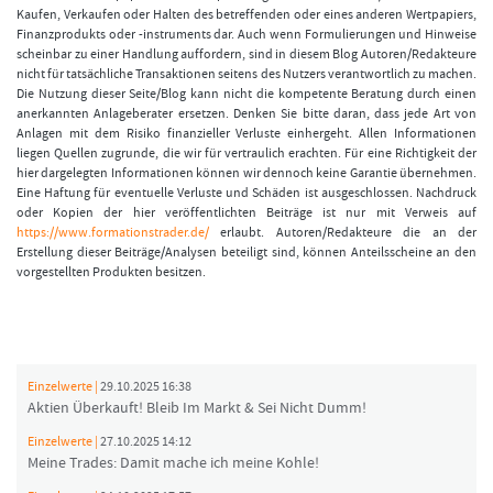
Kaufen, Verkaufen oder Halten des betreffenden oder eines anderen Wertpapiers,
Finanzprodukts oder -instruments dar. Auch wenn Formulierungen und Hinweise
scheinbar zu einer Handlung auffordern, sind in diesem Blog Autoren/Redakteure
nicht für tatsächliche Transaktionen seitens des Nutzers verantwortlich zu machen.
Die Nutzung dieser Seite/Blog kann nicht die kompetente Beratung durch einen
anerkannten Anlageberater ersetzen. Denken Sie bitte daran, dass jede Art von
Anlagen mit dem Risiko finanzieller Verluste einhergeht. Allen Informationen
liegen Quellen zugrunde, die wir für vertraulich erachten. Für eine Richtigkeit der
hier dargelegten Informationen können wir dennoch keine Garantie übernehmen.
Eine Haftung für eventuelle Verluste und Schäden ist ausgeschlossen. Nachdruck
oder Kopien der hier veröffentlichten Beiträge ist nur mit Verweis auf
https://www.formationstrader.de/
erlaubt. Autoren/Redakteure die an der
Erstellung dieser Beiträge/Analysen beteiligt sind, können Anteilsscheine an den
vorgestellten Produkten besitzen.
Einzelwerte |
29.10.2025 16:38
Aktien Überkauft! Bleib Im Markt & Sei Nicht Dumm!
Einzelwerte |
27.10.2025 14:12
Meine Trades: Damit mache ich meine Kohle!