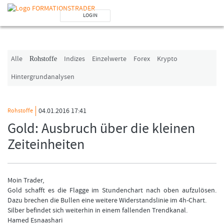
LOGIN
Benutzer (E-Mail-Adresse in Kleinschrift)
Alle
Indizes
Einzelwerte
Forex
Krypto
Rohstoffe
Passwort
Hintergrundanalysen
Angemeldet bleiben
04.01.2016 17:41
Rohstoffe
Gold: Ausbruch über die kleinen
LOGIN
Zeiteinheiten
Passwort vergessen
Ich bin neu, und jetzt?
Das Formationstrader Programm bietet unterschiedliche User-Pakete. Bitte
Moin Trader,
klicken Sie unten auf „Formationstrader werden“, und finden Sie auf
Gold schafft es die Flagge im Stundenchart nach oben aufzulösen.
unserem Online-Shop das passende Angebot.
Dazu brechen die Bullen eine weitere Widerstandslinie im 4h-Chart.
Silber befindet sich weiterhin in einem fallenden Trendkanal.
Hamed Esnaashari