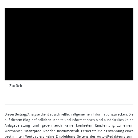
FORMATIONSTRADER WERDEN
Zurück
Dieser Beitrag/Analyse dient ausschließlich allgemeinen Informationszwecken. Die
auf diesem Blog befindlichen Inhalte und Informationen sind ausdrücklich keine
Anlageberatung und geben auch keine konkreten Empfehlung zu einem
Wertpapier, Finanzprodukt oder -instrument ab. Ferner stellt die Erwähnung eines
bestimmten Wertpapiers keine Empfehlung Seitens des Autor/Redakteurs zum