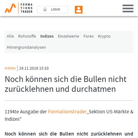
LOGIN
Benutzer (E-Mail-Adresse in Kleinschrift)
Alle
Rohstoffe
Indizes
Einzelwerte
Forex
Krypto
Hintergrundanalysen
Passwort
19.11.2018 15:33
Indizes
Angemeldet bleiben
Noch können sich die Bullen nicht
zurücklehnen und durchatmen
LOGIN
Passwort vergessen
1194te Ausgabe der
Formationstrader
„Sektion US-Märkte &
Ich bin neu, und jetzt?
Indizes"
Das Formationstrader Programm bietet unterschiedliche User-Pakete. Bitte
klicken Sie unten auf „Formationstrader werden“, und finden Sie auf
unserem Online-Shop das passende Angebot.
Noch können sich die Bullen nicht zurücklehnen und