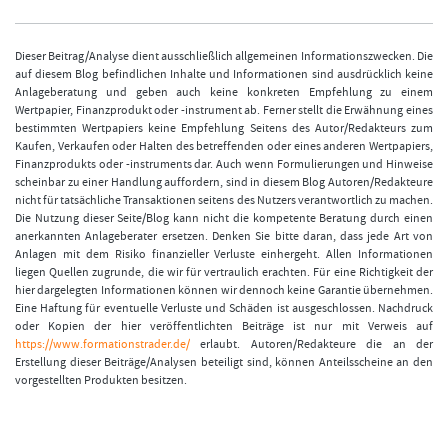
Dieser Beitrag/Analyse dient ausschließlich allgemeinen Informationszwecken. Die
auf diesem Blog befindlichen Inhalte und Informationen sind ausdrücklich keine
Anlageberatung und geben auch keine konkreten Empfehlung zu einem
Wertpapier, Finanzprodukt oder -instrument ab. Ferner stellt die Erwähnung eines
bestimmten Wertpapiers keine Empfehlung Seitens des Autor/Redakteurs zum
Kaufen, Verkaufen oder Halten des betreffenden oder eines anderen Wertpapiers,
Finanzprodukts oder -instruments dar. Auch wenn Formulierungen und Hinweise
scheinbar zu einer Handlung auffordern, sind in diesem Blog Autoren/Redakteure
nicht für tatsächliche Transaktionen seitens des Nutzers verantwortlich zu machen.
Die Nutzung dieser Seite/Blog kann nicht die kompetente Beratung durch einen
anerkannten Anlageberater ersetzen. Denken Sie bitte daran, dass jede Art von
Anlagen mit dem Risiko finanzieller Verluste einhergeht. Allen Informationen
liegen Quellen zugrunde, die wir für vertraulich erachten. Für eine Richtigkeit der
hier dargelegten Informationen können wir dennoch keine Garantie übernehmen.
Eine Haftung für eventuelle Verluste und Schäden ist ausgeschlossen. Nachdruck
oder Kopien der hier veröffentlichten Beiträge ist nur mit Verweis auf
https://www.formationstrader.de/
erlaubt. Autoren/Redakteure die an der
Erstellung dieser Beiträge/Analysen beteiligt sind, können Anteilsscheine an den
vorgestellten Produkten besitzen.