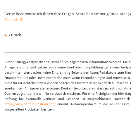
Gerne beantworte ich Ihnen Ihre Fragen. Schreiben Sie mir gerne unter
s
Silvio Graß
Zurück
Dieser Beitrag/Analyse dient ausschließlich allgemeinen Informationszwecken. Die 
Anlageberatung und geben auch keine konkreten Empfehlung zu einem Wertpapie
bestimmten Wertpapiers keine Empfehlung Seitens des Autor/Redakteurs zum Kauf
Finanzprodukts oder -instruments dar. Auch wenn Formulierungen und Hinweise sch
nicht für tatsächliche Transaktionen seitens des Nutzers verantwortlich zu machen
anerkannten Anlageberater ersetzen. Denken Sie bitte daran, dass jede Art von Anla
Quellen zugrunde, die wir für vertraulich erachten. Für eine Richtigkeit der hier
Haftung für eventuelle Verluste und Schäden ist ausgeschlossen. Nachdruck 
https://www.formationstrader.de/
erlaubt. Autoren/Redakteure die an der Erstell
vorgestellten Produkten besitzen.