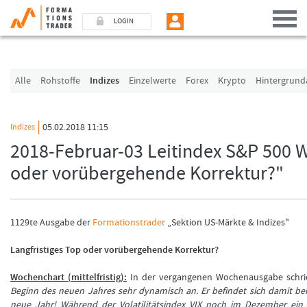
LOGIN
Benutzer (E-Mail-Adresse in Kleinschrift)
Alle
Rohstoffe
Indizes
Einzelwerte
Forex
Krypto
Hintergrund
Passwort
05.02.2018 11:15
Indizes
2018-Februar-03 Leitindex S&P 500 
Angemeldet bleiben
oder vorübergehende Korrektur?"
LOGIN
Passwort vergessen
1129te Ausgabe der
Formationstrader
„Sektion US-Märkte & Indizes"
Ich bin neu, und jetzt?
Langfristiges Top oder vorübergehende Korrektur?
Das Formationstrader Programm bietet unterschiedliche User-Pakete. Bitte klicke
Wochenchart (mittelfristig):
In der vergangenen Wochenausgabe schri
Online-Shop das passende Angebot.
Beginn des neuen Jahres sehr dynamisch an. Er befindet sich damit bere
neue Jahr! Während der Volatilitätsindex VIX noch im Dezember ein Al