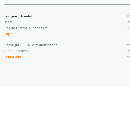
Erfolgreich handeln
Je
Da
Team
I
Cookie-Entscheidung ändern
Login
Copyright © 2026 Formationstrader
Ko
All rights reserved.
Dr
Impressum
ko