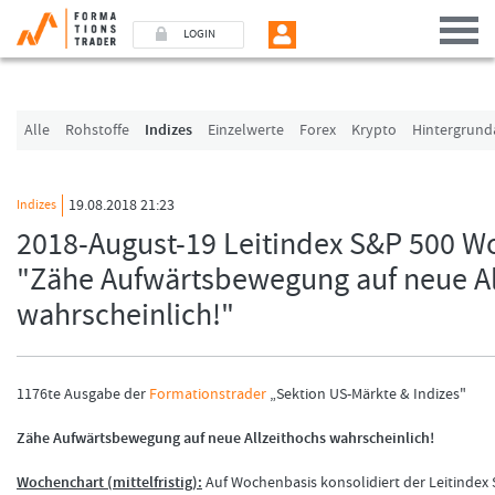
LOGIN
Benutzer (E-Mail-Adresse in Kleinschrift)
Alle
Rohstoffe
Indizes
Einzelwerte
Forex
Krypto
Hintergrund
Passwort
19.08.2018 21:23
Indizes
2018-August-19 Leitindex S&P 500 
Angemeldet bleiben
"Zähe Aufwärtsbewegung auf neue Al
wahrscheinlich!"
LOGIN
Passwort vergessen
1176te Ausgabe der
Formationstrader
„Sektion US-Märkte & Indizes"
Ich bin neu, und jetzt?
Das Formationstrader Programm bietet unterschiedliche User-Pakete. Bitte klicke
Zähe Aufwärtsbewegung auf neue Allzeithochs wahrscheinlich!
werden“, und finden Sie auf unserem Online-Shop das passende Angebot.
Wochenchart (mittelfristig):
Auf Wochenbasis konsolidiert der Leitindex