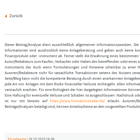
Zurück
Dieser Beitrag/Analyse dient ausschließlich allgemeinen Informationszwecken. Die
Informationen sind ausdrücklich keine Anlageberatung und geben auch keine ko
Finanzprodukt oder -instrument ab. Ferner stellt die Erwähnung eines bestimmten
Autor/Redakteurs zum Kaufen, Verkaufen oder Halten des betreffenden oder eines a
instruments dar. Auch wenn Formulierungen und Hinweise scheinbar zu einer H
Autoren/Redakteure nicht für tatsächliche Transaktionen seitens des Nutzers ver
Seite/Blog kann nicht die kompetente Beratung durch einen anerkannten Anlageberat
jede Art von Anlagen mit dem Risiko finanzieller Verluste einhergeht. Allen Informa
vertraulich erachten. Für eine Richtigkeit der hier dargelegten Informationen kön
Eine Haftung für eventuelle Verluste und Schäden ist ausgeschlossen. Nachdruck oder
ist nur mit Verweis auf
https://www.formationstrader.de/
erlaubt. Autoren/Re
Beiträge/Analysen beteiligt sind, können Anteilsscheine an den vorgestellten Produkt
Einzelwerte |
29.10.2025 16:38