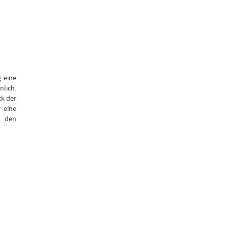
g eine
nlich.
ck der
 eine
n den