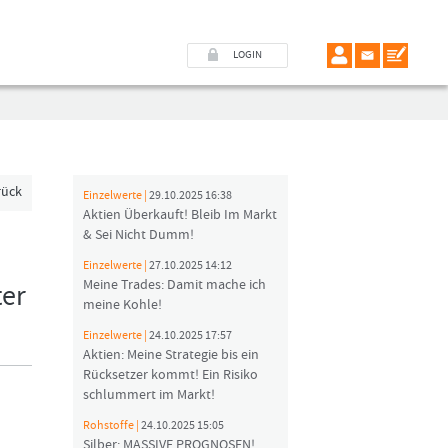
LOGIN
rück
Einzelwerte |
29.10.2025 16:38
Aktien Überkauft! Bleib Im Markt
& Sei Nicht Dumm!
Einzelwerte |
27.10.2025 14:12
Meine Trades: Damit mache ich
ter
meine Kohle!
Einzelwerte |
24.10.2025 17:57
Aktien: Meine Strategie bis ein
Rücksetzer kommt! Ein Risiko
schlummert im Markt!
Rohstoffe |
24.10.2025 15:05
Silber: MASSIVE PROGNOSEN!