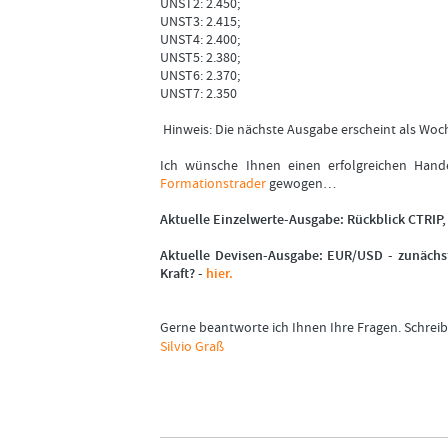
UNST2: 2.450;
UNST3: 2.415;
UNST4: 2.400;
UNST5: 2.380;
UNST6: 2.370;
UNST7: 2.350
Hinweis: Die nächste Ausgabe erscheint als Wo
Ich wünsche Ihnen einen erfolgreichen Hande
Formationstrader
gewogen…
Aktuelle Einzelwerte-Ausgabe: Rückblick CTRI
Aktuelle Devisen-Ausgabe: EUR/USD - zunächs
Kraft? -
hier.
Gerne beantworte ich Ihnen Ihre Fragen. Schreib
Silvio Graß