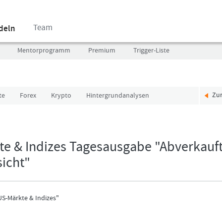
Team
ndeln
Mentorprogramm
Premium
Trigger-Liste
Zu
te
Forex
Krypto
Hintergrundanalysen
Benutzer
Ich
(E-
bin
Mail-
neu,
Adresse
und
e & Indizes Tagesausgabe "Abverkauf
in
jetzt?
icht"
Kleinschrift)
Das
Formationstrader
Programm
Passwort
bietet
US-Märkte & Indizes"
unterschiedliche
User-
Pakete.