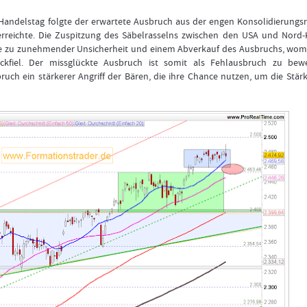
Bitte
Angemeldet
FORMATIONSTRADER
klicken
bleiben
andelstag folgte der erwartete Ausbruch aus der engen Konsolidierungs
WERDEN
Sie
erreichte. Die Zuspitzung des Säbelrasselns zwischen den USA und Nord-
unten
te zu zunehmender Unsicherheit und einem Abverkauf des Ausbruchs, womi
auf
ückfiel. Der missglückte Ausbruch ist somit als Fehlausbruch zu bewe
LOGIN
„Formationstrader
ch ein stärkerer Angriff der Bären, die ihre Chance nutzen, um die Stär
werden“,
Passwort
und
vergessen
finden
Sie
auf
unserem
Online-
Shop
das
passende
Angebot.