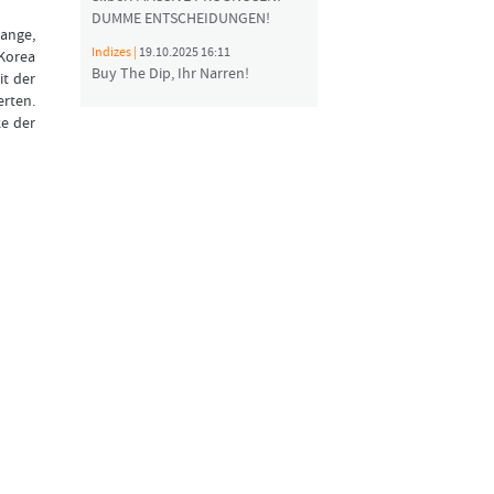
DUMME ENTSCHEIDUNGEN!
range,
Indizes |
19.10.2025 16:11
Korea
Buy The Dip, Ihr Narren!
t der
rten.
ke der