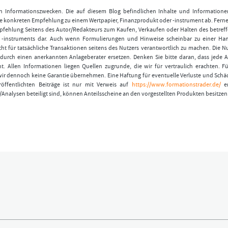
nen Informationszwecken. Die auf diesem Blog befindlichen Inhalte und Informatione
 konkreten Empfehlung zu einem Wertpapier, Finanzprodukt oder -instrument ab. Ferner
fehlung Seitens des Autor/Redakteurs zum Kaufen, Verkaufen oder Halten des betref
r -instruments dar. Auch wenn Formulierungen und Hinweise scheinbar zu einer Ha
ht für tatsächliche Transaktionen seitens des Nutzers verantwortlich zu machen. Die 
durch einen anerkannten Anlageberater ersetzen. Denken Sie bitte daran, dass jede A
t. Allen Informationen liegen Quellen zugrunde, die wir für vertraulich erachten. Fü
wir dennoch keine Garantie übernehmen. Eine Haftung für eventuelle Verluste und Schä
öffentlichten Beiträge ist nur mit Verweis auf
https://www.formationstrader.de/
er
/Analysen beteiligt sind, können Anteilsscheine an den vorgestellten Produkten besitzen