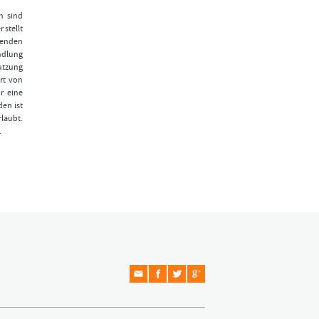
n sind
 stellt
fenden
ndlung
Nutzung
rt von
r eine
den ist
laubt.
.